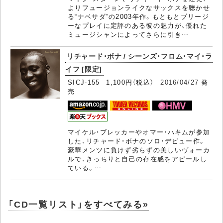
よりフュージョンライクなサックスを聴かせ
る“ナベサダ”の2003年作。もともとブリージ
ーなプレイに定評のある彼の魅力が、優れた
ミュージシャンによってさらに引き…
リチャード・ボナ / シーンズ・フロム・マイ・ラ
イフ [限定]
SICJ-155 1,100円（税込）
2016/04/27
発
売
マイケル・ブレッカーやオマー・ハキムが参加
した、リチャード・ボナのソロ・デビュー作。
豪華メンツに負けず劣らずの美しいヴォーカ
ルで、きっちりと自己の存在感をアピールし
ている。…
「CD一覧リスト」をすべてみる»