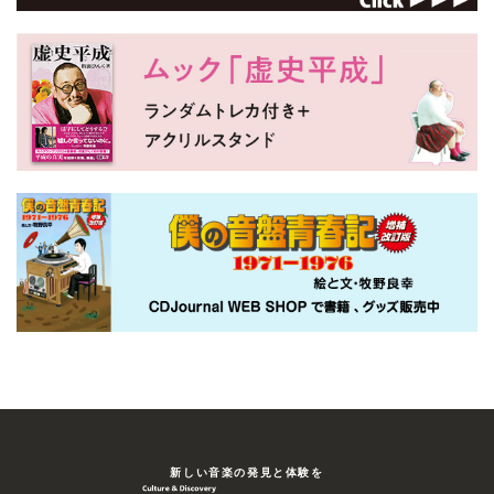
新しい⾳楽の発⾒と体験を