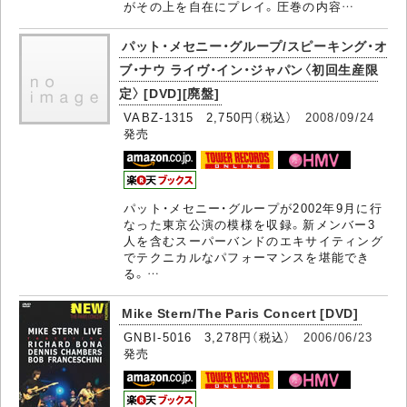
がその上を自在にプレイ。圧巻の内容…
パット・メセニー・グループ/スピーキング・オ
ブ・ナウ ライヴ・イン・ジャパン〈初回生産限
定〉 [DVD][廃盤]
VABZ-1315 2,750円（税込）
2008/09/24
発売
パット・メセニー・グループが2002年9月に行
なった東京公演の模様を収録。新メンバー3
人を含むスーパーバンドのエキサイティング
でテクニカルなパフォーマンスを堪能でき
る。…
Mike Stern/The Paris Concert [DVD]
GNBI-5016 3,278円（税込）
2006/06/23
発売