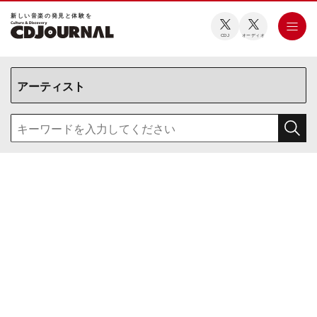
新しい⾳楽の発⾒と体験を
CDJ
オーディオ