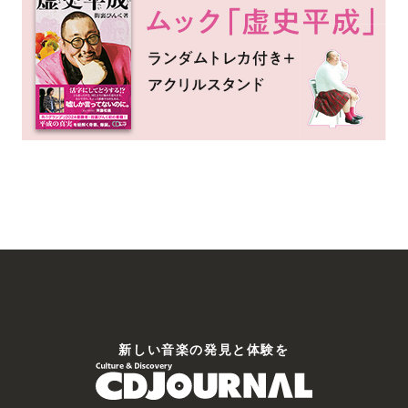
新しい⾳楽の発⾒と体験を