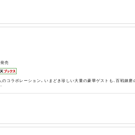
発売
人のコラボレーション。いまどき珍しい大量の豪華ゲストも、百戦錬磨
…