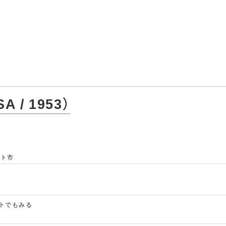
/ 1953）
ント市
イトでもみる