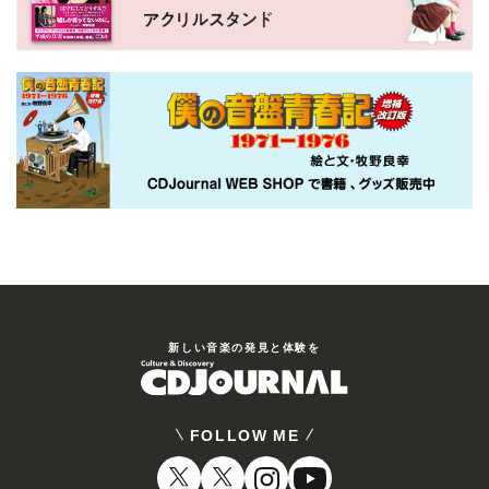
新しい⾳楽の発⾒と体験を
FOLLOW ME