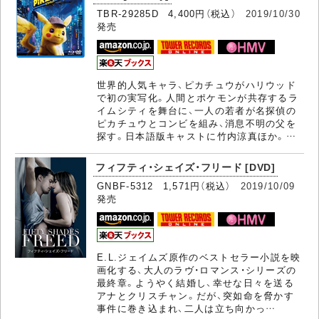
TBR-29285D 4,400円（税込）
2019/10/30
発売
世界的人気キャラ、ピカチュウがハリウッド
で初の実写化。人間とポケモンが共存するラ
イムシティを舞台に、一人の若者が名探偵の
ピカチュウとコンビを組み、消息不明の父を
探す。日本語版キャストに竹内涼真ほか。…
フィフティ・シェイズ・フリード [DVD]
GNBF-5312 1,571円（税込）
2019/10/09
発売
E.L.ジェイムズ原作のベストセラー小説を映
画化する、大人のラヴ・ロマンス・シリーズの
最終章。ようやく結婚し、幸せな日々を送る
アナとクリスチャン。だが、突如命を脅かす
事件に巻き込まれ、二人は立ち向かっ…