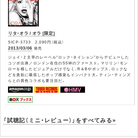
リタ・オラ / オラ [限定]
SICP-3733 2,090円（税込）
2013/03/06
発売
ジェイ・Ｚ主宰のレーベル“ロック・ネイション”からデビューした
コソボ出身／ロンドン在住のSSWのファースト。マリリン・モン
ローを模したビジュアルだけでなく、R＆Bやポップス、ロックな
どを貪欲に吸収したポップ感覚もインパクト大。ティン・ティンズ
らとの異色コラボも要注目だ。
「試聴記（ミニ・レビュー）」をすべてみる»