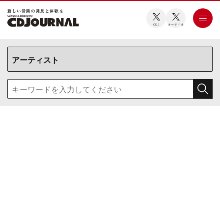
新しい⾳楽の発⾒と体験を
CDJ
オーディオ