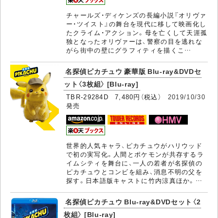
チャールズ・ディケンズの長編小説『オリヴァ
ー・ツイスト』の舞台を現代に移して映画化し
たクライム・アクション。母を亡くして天涯孤
独となったオリヴァーは、警察の目を逃れな
がら街中の壁にグラフィティを描くこ…
名探偵ピカチュウ 豪華版 Blu-ray&DVDセ
ット〈3枚組〉 [Blu-ray]
TBR-29284D 7,480円（税込）
2019/10/30
発売
世界的人気キャラ、ピカチュウがハリウッド
で初の実写化。人間とポケモンが共存するラ
イムシティを舞台に、一人の若者が名探偵の
ピカチュウとコンビを組み、消息不明の父を
探す。日本語版キャストに竹内涼真ほか。…
名探偵ピカチュウ Blu-ray&DVDセット〈2
枚組〉 [Blu-ray]