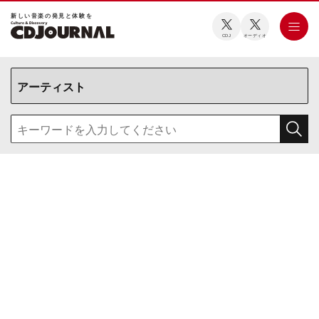
新しい⾳楽の発⾒と体験を
CDJ
オーディオ