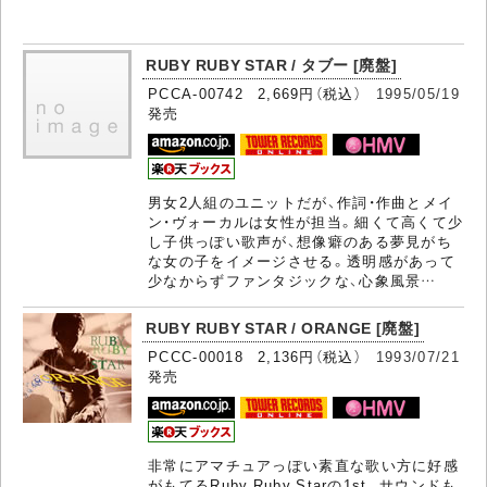
RUBY RUBY STAR / タブー [廃盤]
PCCA-00742 2,669円（税込）
1995/05/19
発売
男女2人組のユニットだが、作詞・作曲とメイ
ン・ヴォーカルは女性が担当。細くて高くて少
し子供っぽい歌声が、想像癖のある夢見がち
な女の子をイメージさせる。透明感があって
少なからずファンタジックな、心象風景…
RUBY RUBY STAR / ORANGE [廃盤]
PCCC-00018 2,136円（税込）
1993/07/21
発売
非常にアマチュアっぽい素直な歌い方に好感
がもてるRuby Ruby Starの1st。サウンドも