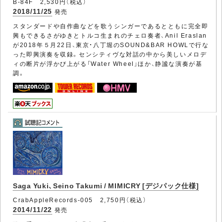
B-84F 2,530円（税込）
2018/11/25
発売
スタンダードや自作曲などを歌うシンガーであるとともに完全即
興もできるさがゆきとトルコ生まれのチェロ奏者、Anil Eraslan
が2018年５月22日、東京・八丁堀のSOUND&BAR HOWLで行な
った即興演奏を収録。センシティヴな対話の中から美しいメロデ
ィの断片が浮かび上がる「Water Wheel」ほか、静謐な演奏が基
調。
Saga Yuki、Seino Takumi / MIMICRY [デジパック仕様]
CrabAppleRecords-005 2,750円（税込）
2014/11/22
発売