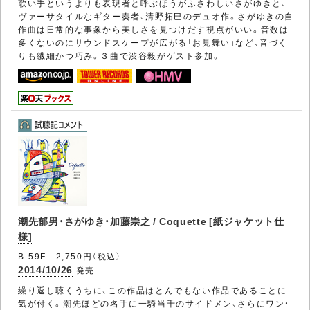
歌い手というよりも表現者と呼ぶほうがふさわしいさがゆきと、
ヴァーサタイルなギター奏者、清野拓巳のデュオ作。さがゆきの自
作曲は日常的な事象から美しさを見つけだす視点がいい。音数は
多くないのにサウンドスケープが広がる「お見舞い」など、音づく
りも繊細かつ巧み。３曲で渋谷毅がゲスト参加。
潮先郁男・さがゆき・加藤崇之 / Coquette [紙ジャケット仕
様]
B-59F 2,750円（税込）
2014/10/26
発売
繰り返し聴くうちに、この作品はとんでもない作品であることに
気が付く。潮先ほどの名手に一騎当千のサイドメン、さらにワン・