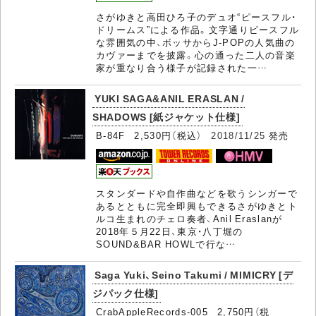
さがゆきと高田ひろ子のデュオ“ピースフル・
ドリームス”による作品。文字通りピースフル
な雰囲気の中、ボッサからJ-POPの人気曲の
カヴァーまでを披露。心の通った二人の音楽
家が重なり合う様子が記録された一…
YUKI SAGA&ANIL ERASLAN /
SHADOWS [紙ジャケット仕様]
B-84F 2,530円（税込）
2018/11/25
発売
スタンダードや自作曲などを歌うシンガーで
あるとともに完全即興もできるさがゆきとト
ルコ生まれのチェロ奏者、Anil Eraslanが
2018年５月22日、東京・八丁堀の
SOUND&BAR HOWLで行な…
Saga Yuki、Seino Takumi / MIMICRY [デ
ジパック仕様]
CrabAppleRecords-005 2,750円（税