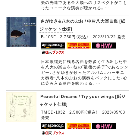
楽の先達である金大煥へのリスペクトがこも
ったユニークな演奏が聴かれる。…
さがゆき&八木のぶお / 中村八大楽曲集 [紙
ジャケット仕様]
B-106F 2,750円（税込）
2023/10/22
発売
日本歌謡史に残る名曲を数多く生み出した中
村八大の楽曲を、彼の“最後の弟子”であるシン
ガー、さがゆきが歌ったアルバム。ハーモニ
カ奏者・八木のぶおの演奏をバックにした、心
に染み入る歌声を味わえる。…
Peaceful Dreams / Try your wings [紙ジ
ャケット仕様]
TMCD-1032 2,500円（税込）
2023/05/03
発売