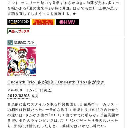
アンド・オンリーの魅力を発散するさがゆき。加藤が光る、多くの
名唱がある「夏の出来事」が特に秀逸。ほかでも宮野、土井が思わ
ず聴き直してしまうソロを披瀝する。★
Oncenth Trio+さがゆき / Oncenth Trio+さがゆき
MP-009 1,571円（税込）
2012/03/03
発売
音楽的に密なスタイルを取る即興集団と、自在系ヴォーカリスト
の相性は抜群だった。一般的な歌手＋器楽トリオの組み合わせと
の違いは、さがゆき曲の「Mr.H」１曲ですでに明らか。以後展開す
る濃い個性のラインダンスは、スリリングだったり奇天烈だった
り、唐突に抒情的だったりと、一筋縄ではいかない味わい。