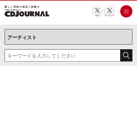
新しい⾳楽の発⾒と体験を
CDJ
オーディオ