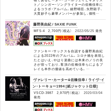
ト／シンガー・ソングライターの佐橋佳幸に
よるコラボ・アルバム。細野晴臣、矢野顕子、
大貫妙子ら豪華メンバーが参加し、個性…
藤野美由紀 / SAXIE FUNK
MFS-4 2,700円（税込）
2022/05/25
発売
ファンキー・サックスを自認する藤野美由紀
による2022年のアルバム。コロナ禍を表現し
たとはいえ、やはり楽曲には本来のノリの良
さが宿っており、客演の佐橋佳幸らによるプ
レイも本作の価値を高めている。…
ヴァレリー・カーター&佐橋佳幸 / ライヴ・イ
ン・トーキョー1994 [紙ジャケット仕様]
VSCD-3987 2,970円（税込）
2020/03/04
発売