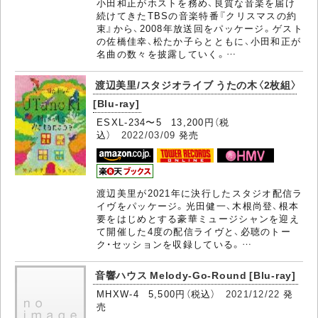
小田和正がホストを務め、良質な音楽を届け
続けてきたTBSの音楽特番『クリスマスの約
束』から、2008年放送回をパッケージ。ゲスト
の佐橋佳幸、松たか子らとともに、小田和正が
名曲の数々を披露していく。…
渡辺美里/スタジオライブ うたの木〈2枚組〉
[Blu-ray]
ESXL-234〜5 13,200円（税
込）
2022/03/09
発売
渡辺美里が2021年に決行したスタジオ配信ラ
イヴをパッケージ。光田健一、木根尚登、根本
要をはじめとする豪華ミュージシャンを迎え
て開催した4度の配信ライヴと、必聴のトー
ク・セッションを収録している。…
音響ハウス Melody-Go-Round [Blu-ray]
MHXW-4 5,500円（税込）
2021/12/22
発
売