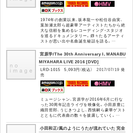
1974年の創業以来、坂本龍一や松任谷由実、
葉加瀬太郎ら超豪華アーティストたちから絶
大な信頼を集めるレコーディング・スタジオ
を巡るドキュメンタリー。錚々たるアーティ
ストが思い出や名曲誕生秘話を語る。…
宮原学/The 30th Anniversary I、MANABU
MIYAHARA LIVE 2016 [DVD]
LRD-1015 5,093円（税込）
2017/07/19
発
売
ミュージシャン、宮原学が2016年6月に行な
った30周年記念ライヴを映像化。小田原豊に
織田哲郎、うじきつよし、西慎嗣ら豪華ゲスト
とともに代表曲の数々を披露していく。…
小田和正/風のようにうたが流れていた 完全