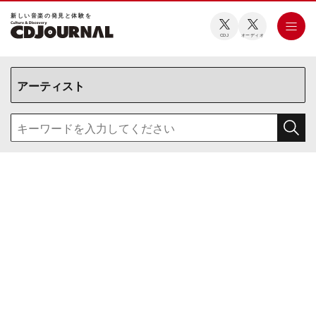
新しい⾳楽の発⾒と体験を
CDJ
オーディオ