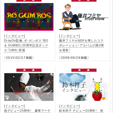
[インタビュー]
[インタビュー]
Dr.kyOn監修、ボ・ガンボス『BO
藤井フミヤが好評を博したコラ
＆ GUMBO』25周年記念ボック
ボレーション・アルバムの第2弾
ス『1989』登場
を発表！
（2015/02/27掲載）
（2009/09/29掲載）
[インタビュー]
[インタビュー]
祝デビュー25周年！ 豪華アーテ
鈴木祥子 デビュー20周年！ 初