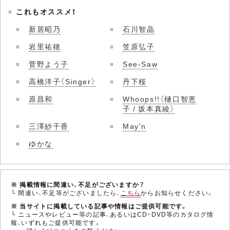
これもオススメ！
新居昭乃
石川智晶
岩里祐穂
笠原弘子
菅野よう子
See-Saw
高橋洋子（Singer）
丹下桜
原昌和
Whoops!!（樋口智恵
子 / 坂本真綾）
三澤紗千香
May'n
ゆかな
※ 掲載情報に間違い、不足がございますか？
└ 間違い、不足等がございましたら、
こちら
からお知らせください。
※ 当サイトに掲載している記事や情報はご提供可能です。
└ ニュースやレビュー等の記事、あるいはCD・DVD等のカタログ情
報、いずれもご提供可能です。