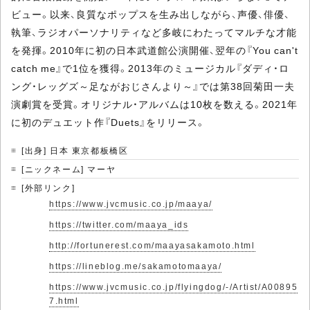
ビュー。以来、良質なポップスを生み出しながら、声優、俳優、
執筆、ラジオパーソナリティなど多岐にわたってマルチな才能
を発揮。2010年に初の日本武道館公演開催、翌年の『You can't
catch me』で1位を獲得。2013年のミュージカル『ダディ・ロ
ング・レッグズ～足ながおじさんより～』では第38回菊田一夫
演劇賞を受賞。オリジナル・アルバムは10枚を数える。2021年
に初のデュエット作『Duets』をリリース。
[出身] 日本 東京都板橋区
[ニックネーム] マーヤ
[外部リンク]
https://www.jvcmusic.co.jp/maaya/
https://twitter.com/maaya_ids
http://fortunerest.com/maayasakamoto.html
https://lineblog.me/sakamotomaaya/
https://www.jvcmusic.co.jp/flyingdog/-/Artist/A00895
7.html