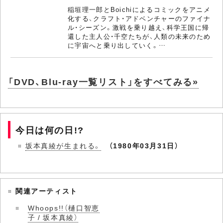
稲垣理一郎とBoichiによるコミックをアニメ
化する、クラフト・アドベンチャーのファイナ
ル・シーズン。激戦を乗り越え、科学王国に帰
還した主人公・千空たちが、人類の未来のため
に宇宙へと乗り出していく。…
「DVD、Blu-ray一覧リスト」をすべてみる»
今日は何の日!?
坂本真綾が生まれる。
（1980年03月31日）
関連アーティスト
Whoops!!（樋口智恵
子 / 坂本真綾）