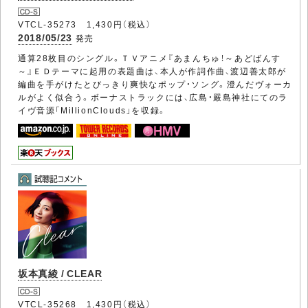
VTCL-35273 1,430円（税込）
2018/05/23
発売
通算28枚目のシングル。ＴＶアニメ『あまんちゅ！～あどばんす
～』ＥＤテーマに起用の表題曲は、本人が作詞作曲、渡辺善太郎が
編曲を手がけたとびっきり爽快なポップ・ソング。澄んだヴォーカ
ルがよく似合う。ボーナストラックには、広島・嚴島神社にてのラ
イヴ音源「MillionClouds」を収録。
坂本真綾 / CLEAR
VTCL-35268 1,430円（税込）