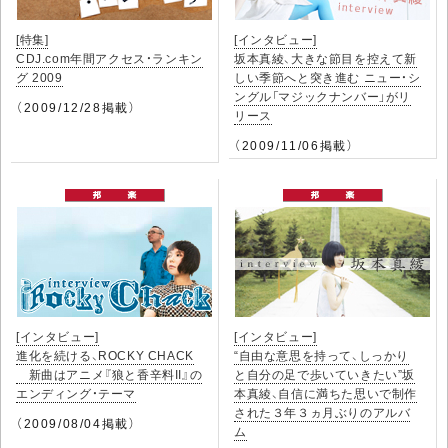
[特集]
[インタビュー]
CDJ.com年間アクセス・ランキン
坂本真綾、大きな節目を控えて新
グ 2009
しい季節へと突き進む ニュー・シ
ングル「マジックナンバー」がリ
（2009/12/28掲載）
リース
（2009/11/06掲載）
[インタビュー]
[インタビュー]
進化を続ける、ROCKY CHACK
“自由な意思を持って、しっかり
新曲はアニメ『狼と香辛料II』の
と自分の足で歩いていきたい”坂
エンディング・テーマ
本真綾、自信に満ちた思いで制作
された３年３ヵ月ぶりのアルバ
（2009/08/04掲載）
ム