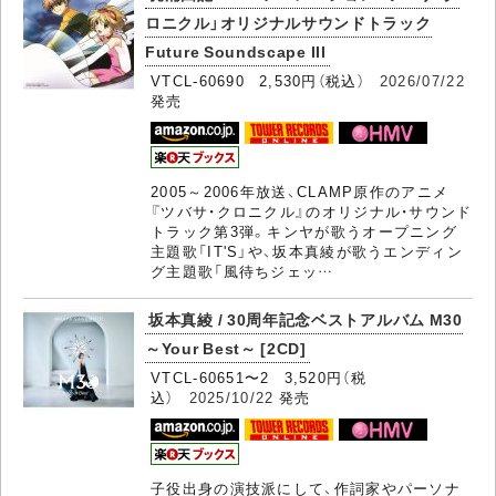
ロニクル」オリジナルサウンドトラック
Future Soundscape III
VTCL-60690 2,530円（税込）
2026/07/22
発売
2005～2006年放送、CLAMP原作のアニメ
『ツバサ・クロニクル』のオリジナル・サウンド
トラック第3弾。キンヤが歌うオープニング
主題歌「IT'S」や、坂本真綾が歌うエンディン
グ主題歌「風待ちジェッ…
坂本真綾 / 30周年記念ベストアルバム M30
～Your Best～ [2CD]
VTCL-60651〜2 3,520円（税
込）
2025/10/22
発売
子役出身の演技派にして、作詞家やパーソナ