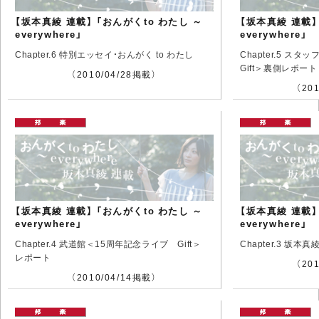
【坂本真綾 連載】 「おんがくto わたし ～
【坂本真綾 連載】
everywhere」
everywhere」
Chapter.6 特別エッセイ・おんがく to わたし
Chapter.5 
Gift＞裏側レポート
（2010/04/28掲載）
（20
【坂本真綾 連載】 「おんがくto わたし ～
【坂本真綾 連載】
everywhere」
everywhere」
Chapter.4 武道館＜15周年記念ライブ Gift＞
Chapter.3 坂本
レポート
（20
（2010/04/14掲載）