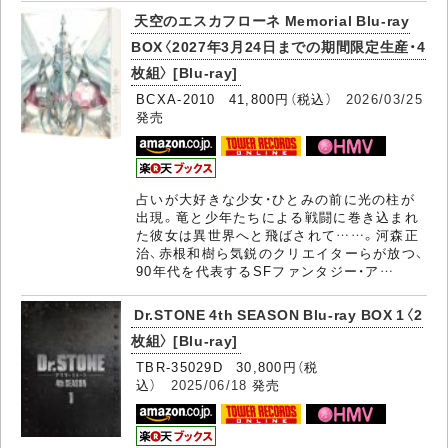
天空のエスカフローネ Memorial Blu-ray
BOX〈2027年3月24日までの期間限定生産・4
枚組〉 [Blu-ray]
BCXA-2010 41,800円（税込）
2026/03/25
発売
占いが大好きな少女・ひとみの前に光の柱が
出現。竜と少年たちによる戦闘に巻き込まれ
た彼女は異世界へと飛ばされて……。河森正
治、赤根和樹ら気鋭のクリエイターらが放つ、
90年代を代表するSFファンタジー・ア…
Dr.STONE 4th SEASON Blu-ray BOX 1〈2
枚組〉 [Blu-ray]
TBR-35029D 30,800円（税
込）
2025/06/18
発売