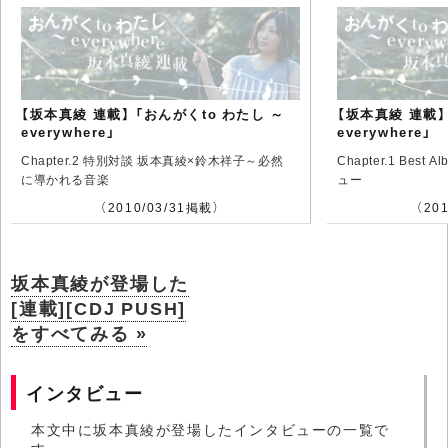
【坂本真綾 連載】 「おんがくto わたし ～
【坂本真綾 連載】
everywhere」
everywhere」
Chapter.2 特別対談 坂本真綾×鈴木祥子～必然
Chapter.1 Best 
に導かれる音楽
ュー
（2010/03/31掲載）
（20
坂本真綾が登場した
[連載][CDJ PUSH]
をすべてみる »
インタビュー
本文中に坂本真綾が登場したインタビューの一覧で
す。