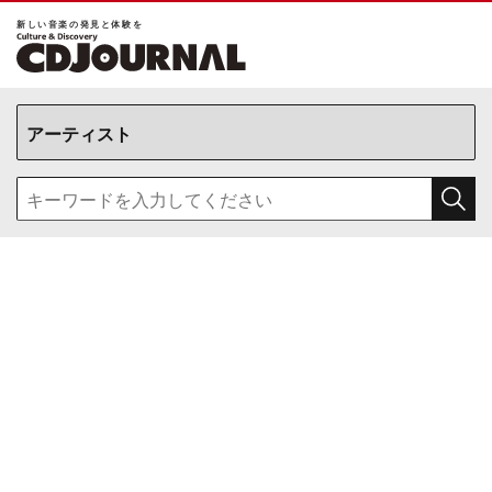
新しい⾳楽の発⾒と体験を