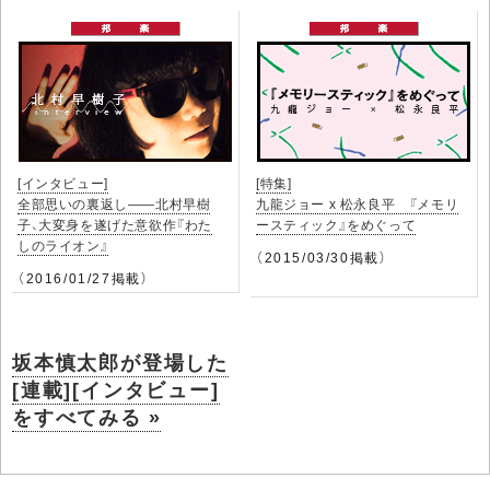
[インタビュー]
[特集]
全部思いの裏返し――北村早樹
九龍ジョー x 松永良平 『メモリ
子、大変身を遂げた意欲作『わた
ースティック』をめぐって
しのライオン』
（2015/03/30掲載）
（2016/01/27掲載）
坂本慎太郎が登場した
[連載][インタビュー]
をすべてみる »