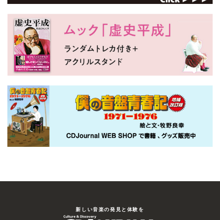
新しい⾳楽の発⾒と体験を