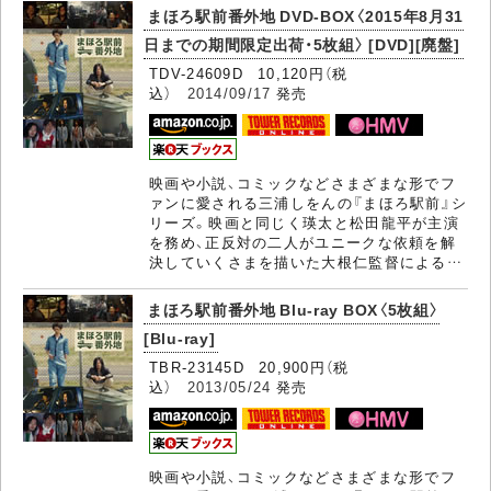
まほろ駅前番外地 DVD-BOX〈2015年8月31
日までの期間限定出荷・5枚組〉 [DVD][廃盤]
TDV-24609D 10,120円（税
込）
2014/09/17
発売
映画や小説、コミックなどさまざまな形でフ
ァンに愛される三浦しをんの『まほろ駅前』シ
リーズ。映画と同じく瑛太と松田龍平が主演
を務め、正反対の二人がユニークな依頼を解
決していくさまを描いた大根仁監督による…
まほろ駅前番外地 Blu-ray BOX〈5枚組〉
[Blu-ray]
TBR-23145D 20,900円（税
込）
2013/05/24
発売
映画や小説、コミックなどさまざまな形でフ