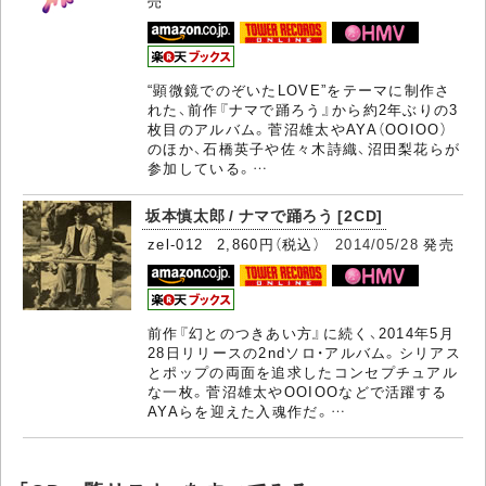
売
“顕微鏡でのぞいたLOVE”をテーマに制作さ
れた、前作『ナマで踊ろう』から約2年ぶりの3
枚目のアルバム。菅沼雄太やAYA（OOIOO）
のほか、石橋英子や佐々木詩織、沼田梨花らが
参加している。…
坂本慎太郎 / ナマで踊ろう [2CD]
zel-012 2,860円（税込）
2014/05/28
発売
前作『幻とのつきあい方』に続く、2014年5月
28日リリースの2ndソロ・アルバム。シリアス
とポップの両面を追求したコンセプチュアル
な一枚。菅沼雄太やOOIOOなどで活躍する
AYAらを迎えた入魂作だ。…