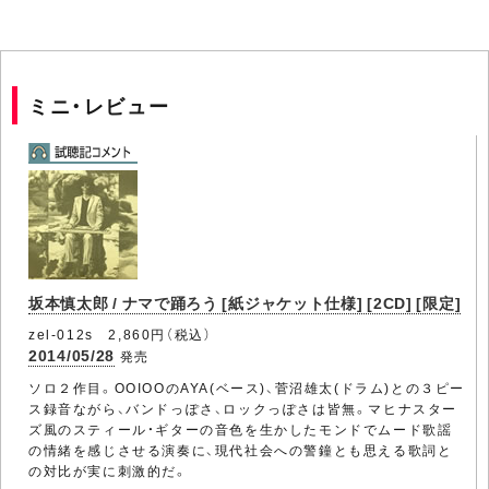
ミニ・レビュー
坂本慎太郎 / ナマで踊ろう [紙ジャケット仕様] [2CD] [限定]
zel-012s 2,860円（税込）
2014/05/28
発売
ソロ２作目。OOIOOのAYA(ベース)、菅沼雄太(ドラム)との３ピー
ス録音ながら、バンドっぽさ、ロックっぽさは皆無。マヒナスター
ズ風のスティール・ギターの音色を生かしたモンドでムード歌謡
の情緒を感じさせる演奏に、現代社会への警鐘とも思える歌詞と
の対比が実に刺激的だ。