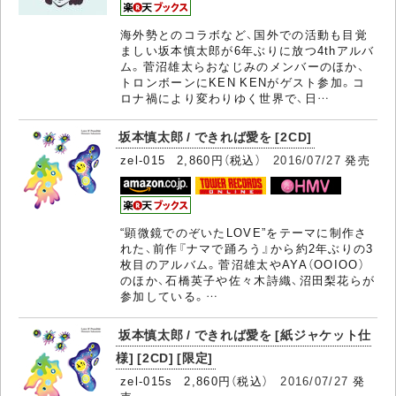
海外勢とのコラボなど、国外での活動も目覚
ましい坂本慎太郎が6年ぶりに放つ4thアルバ
ム。菅沼雄太らおなじみのメンバーのほか、
トロンボーンにKEN KENがゲスト参加。コ
ロナ禍により変わりゆく世界で、日…
坂本慎太郎 / できれば愛を [2CD]
zel-015 2,860円（税込）
2016/07/27
発売
“顕微鏡でのぞいたLOVE”をテーマに制作さ
れた、前作『ナマで踊ろう』から約2年ぶりの3
枚目のアルバム。菅沼雄太やAYA（OOIOO）
のほか、石橋英子や佐々木詩織、沼田梨花らが
参加している。…
坂本慎太郎 / できれば愛を [紙ジャケット仕
様] [2CD] [限定]
zel-015s 2,860円（税込）
2016/07/27
発