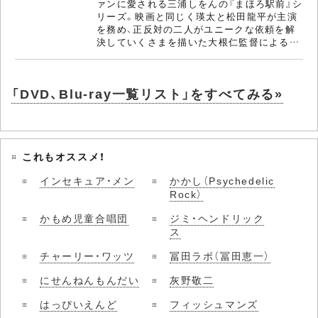
ァンに愛される三浦しをんの『まほろ駅前』シ
リーズ。映画と同じく瑛太と松田龍平が主演
を務め、正反対の二人がユニークな依頼を解
決していくさまを描いた大根仁監督による…
「DVD、Blu-ray一覧リスト」をすべてみる»
これもオススメ！
インセキュア・メン
かかし（Psychedelic
Rock）
かもめ児童合唱団
ジミ・ヘンドリック
ス
チャーリー・ワッツ
冨田ラボ（冨田恵一）
にせんねんもんだい
灰野敬二
はっぴいえんど
フィッシュマンズ