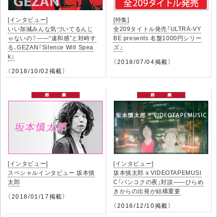
[インタビュー]
[特集]
いい加減みんな気づいてるんじ
全209タイトル発売「ULTRA-VY
ゃないの？――“違和感”と対峙す
BE presents 名盤1000円シリー
る、GEZAN『Silence Will Spea
ズ」
k』
（2018/07/04掲載）
（2018/10/02掲載）
[インタビュー]
[インタビュー]
スペシャルインタビュー 坂本慎
坂本慎太郎 x VIDEOTAPEMUSI
太郎
C「バンコクの夜」対談――ひらめ
きからの出発が結構重要
（2018/01/17掲載）
（2016/12/10掲載）