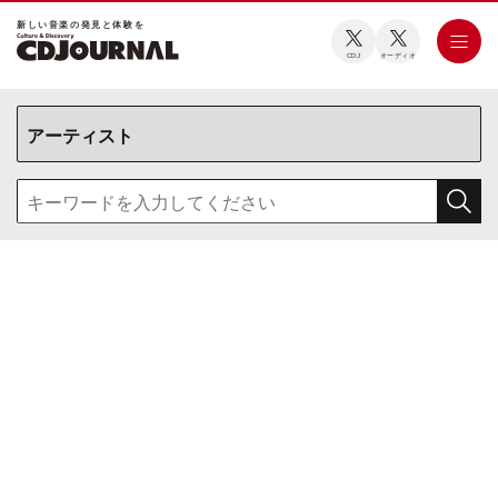
新しい⾳楽の発⾒と体験を
CDJ
オーディオ