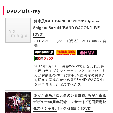
DVD／Blu-ray
鈴木茂/GET BACK SESSIONS Special
Shigeru Suzuki“BAND WAGON”LIVE
[DVD]
ATDV-362 6,380円（税込）
2014/08/27
発
売
2014年5月13日、渋谷WWWで行なわれた鈴
木茂のライヴをシューティング。はっぴいえ
んど解散後の70年代前半、米西海岸の腕利き
を従えて完成させた名盤『BAND WAGON』
を完全再現した記念すべきス…
あがた森魚/『女と男のいる舗道』あがた森魚
デビュー40周年記念コンサート〈初回限定映
像スペシャルパック・2枚組〉 [DVD]