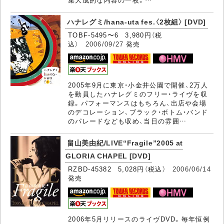
ハナレグミ/hana-uta fes.〈2枚組〉 [DVD]
TOBF-5495〜6 3,980円（税
込）
2006/09/27
発売
2005年9月に東京・小金井公園で開催、2万人
を動員したハナレグミのフリー・ライヴを収
録。パフォーマンスはもちろん、出店や会場
のデコレーション、ブラック・ボトム・バンド
のパレードなども収め、当日の雰囲…
畠山美由紀/LIVE“Fragile”2005 at
GLORIA CHAPEL [DVD]
RZBD-45382 5,028円（税込）
2006/06/14
発売
2006年5月リリースのライヴDVD。毎年恒例