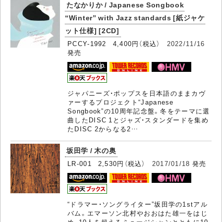
たなかりか / Japanese Songbook
“Winter” with Jazz standards [紙ジャケ
ット仕様] [2CD]
PCCY-1992 4,400円（税込）
2022/11/16
発売
ジャパニーズ・ポップスを日本語のままカヴ
ァーするプロジェクト“Japanese
Songbook”の10周年記念盤。冬をテーマに選
曲したDISC 1とジャズ・スタンダードを集め
たDISC 2からなる2…
坂田学 / 木の奥
LR-001 2,530円（税込）
2017/01/18
発売
“ドラマー・ソングライター”坂田学の1stアル
バム。エマーソン北村やおおはた雄一をはじ
め、10人を超えるミュージシャンとともに10