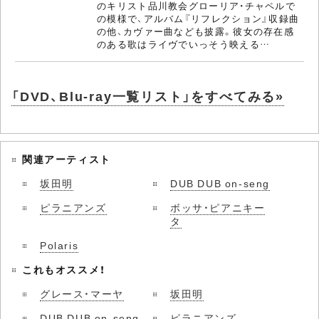
のキリスト品川教会グローリア・チャペルで
の模様で、アルバム『リフレクション』収録曲
の他、カヴァー曲なども披露。彼女の存在感
のある歌はライヴでいっそう映える…
「DVD、Blu-ray一覧リスト」をすべてみる»
関連アーティスト
坂田明
DUB DUB on-seng
ピラニアンズ
ボッサ・ピアニキー
タ
Polaris
これもオススメ！
グレース・マーヤ
坂田明
DUB DUB on-seng
ピラニアンズ