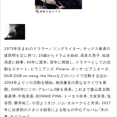
1973年生まれのドラマー／ソングライター。サックス奏者の
坂田明を父に持つ。10歳からドラムを始め、高良久美子、仙波
清彦に師事。93年に渡米。翌年に帰国し、ドラマーとしての活
動をスタート。ピラニアンズ、Polaris、ボッサ・ピアニキータ、
DUB DUB on-seng、the Herzなどのバンドで活動するほか、
2004年よりソロ活動を開始。毎回趣旨の異なるライヴを展
開。2005年にソロ・アルバム3枚を発表。これまで森山直太朗、
秦基博、中島美嘉、BONNIE PINK、トータス松本、大友良英、塩
谷哲、勝井祐二、小沼ようすけ、ジム・オルークらと共演。2017
年に自身初のスタジオ録音による歌もの中心アルバム『木の
奥』をリリース。