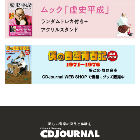
新しい⾳楽の発⾒と体験を