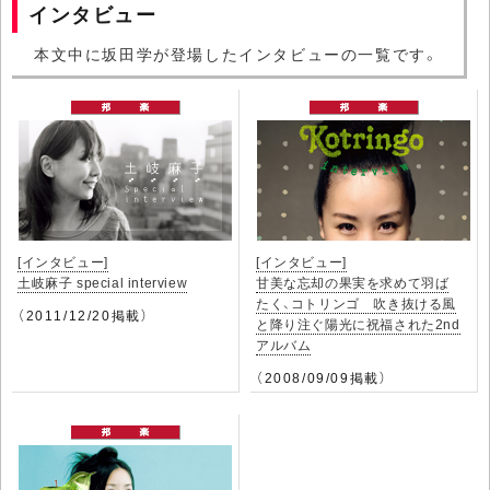
インタビュー
本文中に坂田学が登場したインタビューの一覧です。
[インタビュー]
[インタビュー]
土岐麻子 special interview
甘美な忘却の果実を求めて羽ば
たく、コトリンゴ 吹き抜ける風
（2011/12/20掲載）
と降り注ぐ陽光に祝福された2nd
アルバム
（2008/09/09掲載）