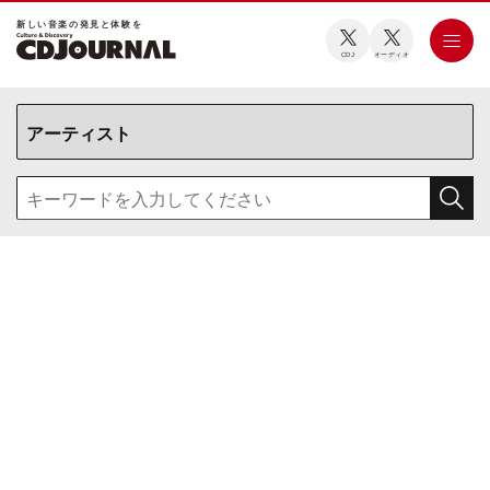
新しい⾳楽の発⾒と体験を
CDJ
オーディオ