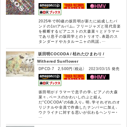
2025年で80歳の坂田明が新たに結成したバ
ンドの1stアルバム。フリージャズと現代音楽
を横断するピアニストの大森菜々とドラマー
であり息子の坂田学とのトリオで、表題のス
タンダードやカタルーニャの民謡、…
坂田明COCODA / 枯れたひまわり /
Withered Sunflower
DPCD-7 2,500円（税込）
2023/03/15
発売
坂田明がドラマーで息子の学、ピアノの大森
菜々、ベースのかわいしのぶと組ん
だ“COCODA”の6曲入り。明、学それぞれのオ
リジナルや全員で作曲したナンバーに加え、
ウクライナに対する思いが伝わるヘンリー・
…