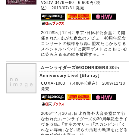
VSDV-3479〜80 6,600円（税
込）
2013/07/31
発売
2012年5月12日に東京・日比谷公会堂にて開
催された、あがた森魚のデビュー40周年記念
コンサートの模様を収録。盟友たちからなる
スペシャル・バンドと豪華ゲストとともに、心
に染み入る魂の歌を披露する。…
ムーンライダーズ/MOONRIDERS 30th
Anniversary Live! [Blu-ray]
COXA-1003 7,480円（税込）
2009/11/18
発売
2006年4月30日、日比谷野外大音楽堂にて行
なわれたムーンライダーズの30周年記念ライ
ヴを収録。「青空のマリー」「スカンピン」「く
れない埠頭」など、彼らの活動の軌跡をたどる
集大成的な内容の一枚。…