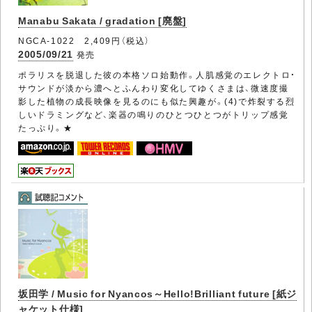
Manabu Sakata / gradation [廃盤]
NGCA-1022 2,409円（税込）
2005/09/21
発売
ポラリスを脱退した彼の本格ソロ始動作。人肌感覚のエレクトロ・
サウンドが淡から濃へとふんわり変化してゆくさまは、微速度撮
影した植物の成長映像を見るのにも似た興趣が。(4)で炸裂する烈
しいドラミングなど、楽器の鳴りのひとつひとつがトリップ感覚
たっぷり。★
坂田学 / Music for Nyancos～Hello!Brilliant future [紙ジ
ャケット仕様]