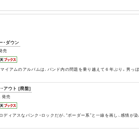
ー・ダウン
発売
サマイアムのアルバムは、バンド内の問題を乗り越えて６年ぶり。男っ
・アウト [廃盤]
1
発売
ロディアスなパンク・ロックだが、“ボーダー系”と一線を画し、感情が