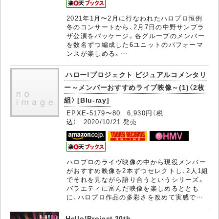
2021年1月〜2月に行なわれたハロプロ恒例
冬のコンサートから、2月7日の中野サンプラ
ザ公演をパッケージ。各グループのメンバー
を数名ずつ編成した6ユニットのパフォーマ
ンスが楽しめる。…
ハロー!プロジェクト ビジュアルコメンタリ
ー～メンバーおすすめライブ映像～(1)〈2枚
組〉 [Blu-ray]
EPXE-5179〜80 6,930円（税
込）
2020/10/21
発売
ハロプロのライヴ映像の中から現役メンバー
がおすすめ映像を2本ずつセレクトし、2人1組
でそれを見ながら語り合うというシリーズ。
バラエティに富んだ映像を楽しめるととも
に、ハロプロ作品の多彩さを改めて実感で…
Hello!Project 20th