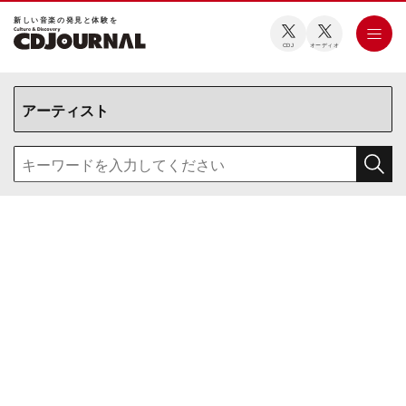
新しい⾳楽の発⾒と体験を
CDJ
オーディオ