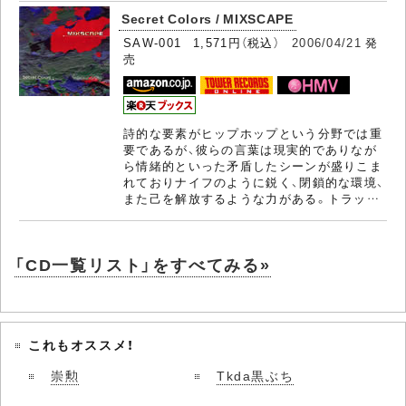
Secret Colors / MIXSCAPE
SAW-001 1,571円（税込）
2006/04/21
発
売
詩的な要素がヒップホップという分野では重
要であるが、彼らの言葉は現実的でありなが
ら情緒的といった矛盾したシーンが盛りこま
れておりナイフのように鋭く、閉鎖的な環境、
また己を解放するような力がある。トラッ…
「CD一覧リスト」をすべてみる»
これもオススメ！
崇勲
Tkda黒ぶち