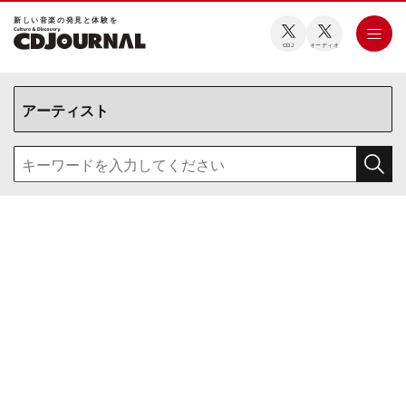
新しい⾳楽の発⾒と体験を
CDJ
オーディオ