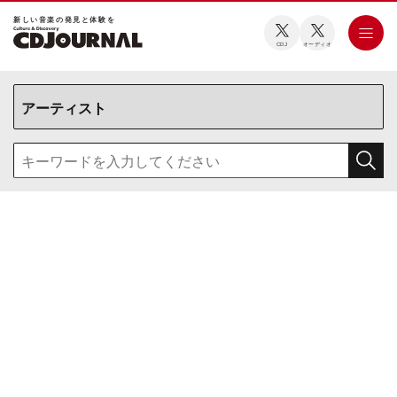
新しい⾳楽の発⾒と体験を
CDJ
オーディオ