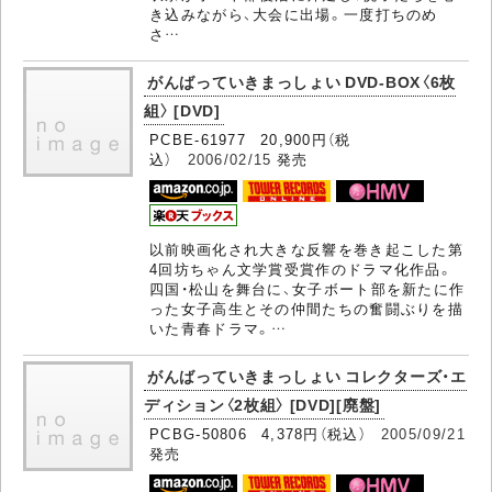
き込みながら、大会に出場。一度打ちのめ
さ…
がんばっていきまっしょい DVD-BOX〈6枚
組〉 [DVD]
PCBE-61977 20,900円（税
込）
2006/02/15
発売
以前映画化され大きな反響を巻き起こした第
4回坊ちゃん文学賞受賞作のドラマ化作品。
四国・松山を舞台に、女子ボート部を新たに作
った女子高生とその仲間たちの奮闘ぶりを描
いた青春ドラマ。…
がんばっていきまっしょい コレクターズ・エ
ディション〈2枚組〉 [DVD][廃盤]
PCBG-50806 4,378円（税込）
2005/09/21
発売