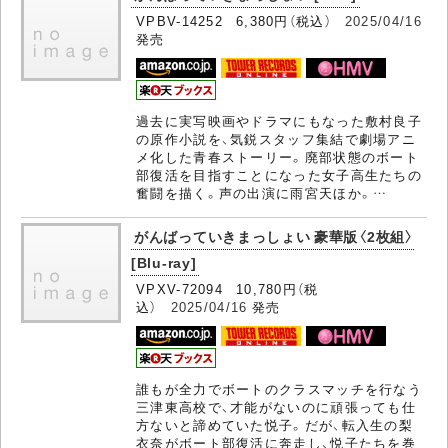
VPBV-14252 6,380円（税込）
2025/04/16
発売
過去に実写映画やドラマにもなった敷村良子
の原作小説を、気鋭スタッフ集結で劇場アニ
メ化した青春ストーリー。廃部状態のボート
部復活を目指すことになった女子高生たちの
奮闘を描く。声の出演に雨宮天ほか。…
がんばっていきまっしょい 豪華版〈2枚組〉
[Blu-ray]
VPXV-72094 10,780円（税
込）
2025/04/16
発売
誰もが全力でボートのクラスマッチを行なう
三津東高校で、才能がないのに頑張っても仕
方ないと諦めていた悦子。だが、転入生の梨
衣奈がボート部復活に奔走し、悦子たちを巻