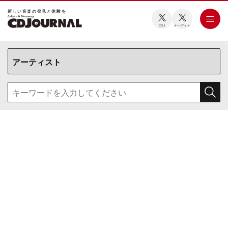
新しい⾳楽の発⾒と体験を
CDJ
オーディオ