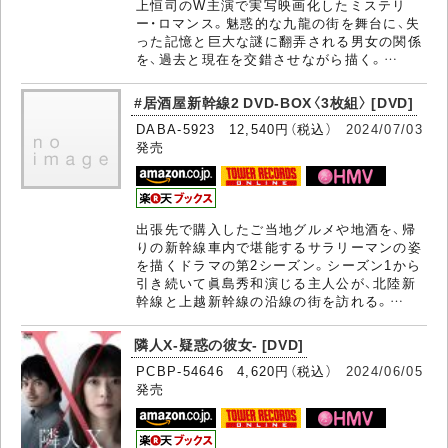
上恒司のW主演で実写映画化したミステリ
ー・ロマンス。魅惑的な九龍の街を舞台に、失
った記憶と巨大な謎に翻弄される男女の関係
を、過去と現在を交錯させながら描く。…
#居酒屋新幹線2 DVD-BOX〈3枚組〉 [DVD]
DABA-5923 12,540円（税込）
2024/07/03
発売
出張先で購入したご当地グルメや地酒を、帰
りの新幹線車内で堪能するサラリーマンの姿
を描くドラマの第2シーズン。シーズン1から
引き続いて眞島秀和演じる主人公が、北陸新
幹線と上越新幹線の沿線の街を訪れる。…
隣人X-疑惑の彼女- [DVD]
PCBP-54646 4,620円（税込）
2024/06/05
発売