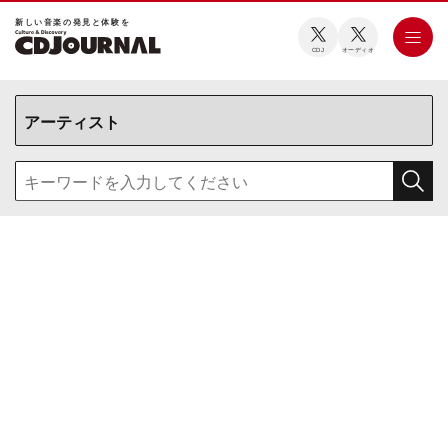
新しい⾳楽の発⾒と体験を
CDJ
オーディオ