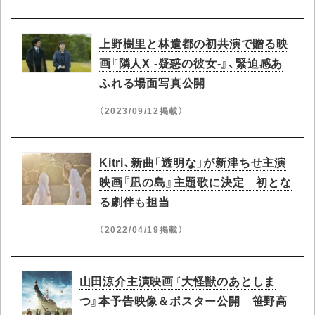
上野樹里と林遣都の初共演で贈る映
画『隣人X -疑惑の彼女-』、緊迫感あ
ふれる場面写真公開
（2023/09/12掲載）
Kitri、新曲「透明な」が新津ちせ主演
映画『凪の島』主題歌に決定 初とな
る劇伴も担当
（2022/04/19掲載）
山田涼介主演映画『大怪獣のあとしま
つ』本予告映像＆ポスター公開 笹野高