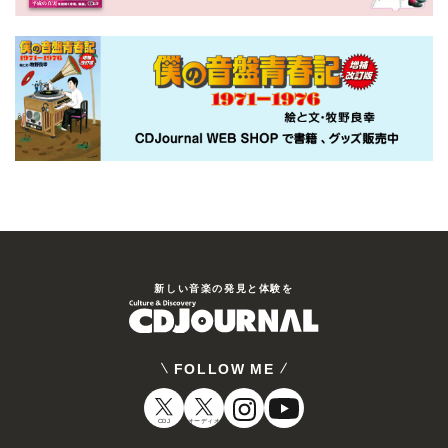
新しい⾳楽の発⾒と体験を
FOLLOW ME
CDJ
オーディオ