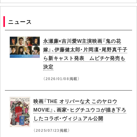
ニュース
永瀬廉×吉川愛W主演映画『鬼の花
嫁』、伊藤健太郎・片岡凜・尾野真千子
ら新キャスト発表 ムビチケ発売も
決定
（2026/01/08掲載）
映画『THE オリバーな犬 このヤロウ
MOVIE』、画家・ヒグチユウコが描き下ろ
したコラボ・ヴィジュアル公開
（2025/07/23掲載）