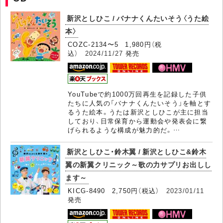
新沢としひこ / バナナくんたいそう〈うた絵
本〉
COZC-2134〜5 1,980円（税
込）
2024/11/27
発売
YouTubeで約1000万回再生を記録した子供
たちに人気の「バナナくんたいそう」を軸とす
るうた絵本。うたは新沢としひこが主に担当
しており、日常保育から運動会や発表会に繋
げられるような構成が魅力的だ。…
新沢としひこ・鈴木翼 / 新沢としひこ&鈴木
翼の新翼クリニック～歌の力サプリお出しし
ます～
KICG-8490 2,750円（税込）
2023/01/11
発売