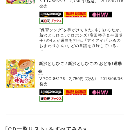
KICG-586〜7 2,750円（税込）
2018/07/18
発売
“保育ソング”を手がけてきた、中川ひろたか、
新沢としひこ、ケロポンズ（増田裕子＆平田明
子）の4人が選曲を担当。「アイアイ」「いぬの
おまわりさん」などの童謡を収録している。
…
新沢としひこ / 新沢としひこの おどる!運動
会
VPCC-86176 2,750円（税込）
2018/06/06
発売
「CD一覧リスト」をすべてみる»