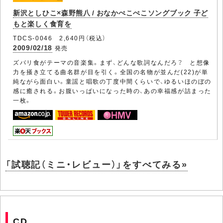
新沢としひこ×森野熊八 / おなかぺこぺこソングブック 子ど
もと楽しく食育を
TDCS-0046 2,640円（税込）
2009/02/18
発売
ズバリ食がテーマの音楽集。まず、どんな歌詞なんだろ？ と想像
力を掻き立てる曲名群が目を引く。全国の名物が並んだ(22)が単
純ながら面白い。童謡と唱歌の丁度中間くらいで、ゆるいほのぼの
感に癒される。お腹いっぱいになった時の、あの幸福感が詰まった
一枚。
「試聴記（ミニ・レビュー）」をすべてみる»
CD