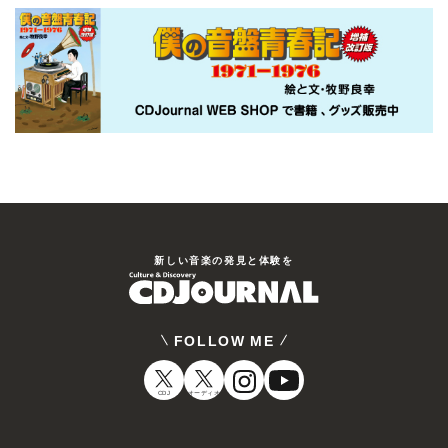
新しい⾳楽の発⾒と体験を
FOLLOW ME
CDJ
オーディオ