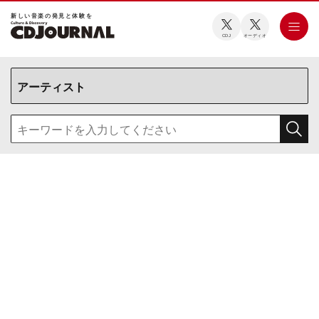
新しい⾳楽の発⾒と体験を
CDJ
オーディオ