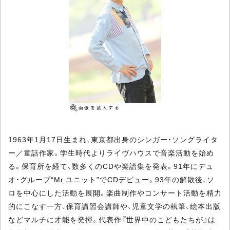
1963年1月17日生まれ、東京都出身のシンガー・ソングライタ
ー／童話作家。学生時代よりライヴハウスで音楽活動を始め
る。保育所を経て、数多くのCDや楽譜集を発表。91年にデュ
オ・グループ“Mr.ユニット”でCDデビュー。93年の解散後、ソ
ロを中心にした活動を展開。楽曲制作やコンサート活動を精力
的にこなす一方、保育講習会講師や、児童文学の執筆、絵本出版
などマルチに才能を発揮。代表作『世界中のこどもたちが』は