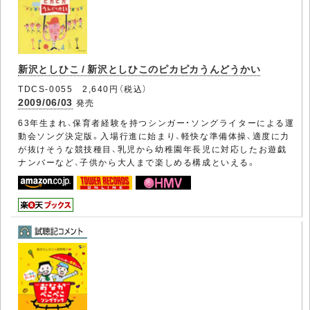
新沢としひこ / 新沢としひこのピカピカうんどうかい
TDCS-0055 2,640円（税込）
2009/06/03
発売
63年生まれ、保育者経験を持つシンガー・ソングライターによる運
動会ソング決定版。入場行進に始まり、軽快な準備体操、適度に力
が抜けそうな競技種目、乳児から幼稚園年長児に対応したお遊戯
ナンバーなど、子供から大人まで楽しめる構成といえる。