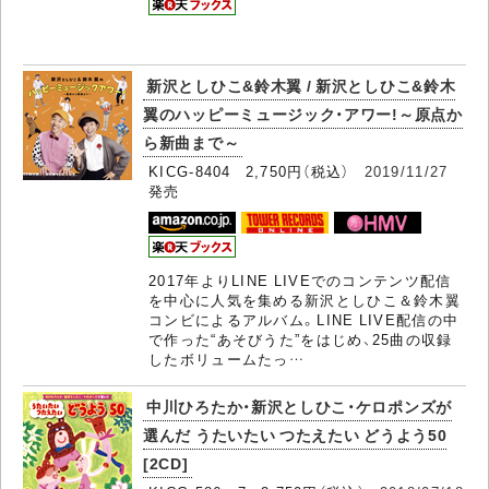
新沢としひこ&鈴木翼 / 新沢としひこ&鈴木
翼のハッピーミュージック・アワー!～原点か
ら新曲まで～
KICG-8404 2,750円（税込）
2019/11/27
発売
2017年よりLINE LIVEでのコンテンツ配信
を中心に人気を集める新沢としひこ＆鈴木翼
コンビによるアルバム。LINE LIVE配信の中
で作った“あそびうた”をはじめ、25曲の収録
したボリュームたっ…
中川ひろたか・新沢としひこ・ケロポンズが
選んだ うたいたい つたえたい どうよう50
[2CD]