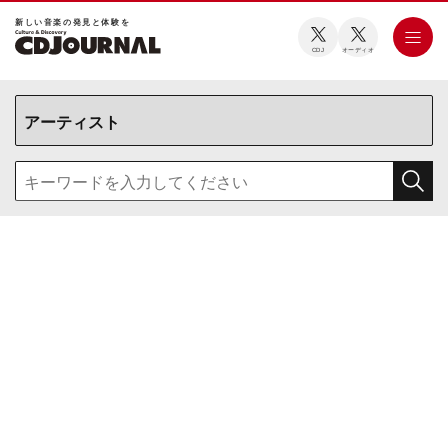
新しい⾳楽の発⾒と体験を
CDJ
オーディオ