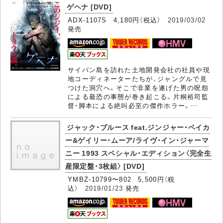
ゲヘナ [DVD]
ADX-1107S 4,180円（税込）
2019/03/02
発売
サイパン島を訪れた土地開発会社の社員や現
地コーディネーターたちが、ジャングルで見
つけた洞穴へ。そこで非業を遂げた男の呪怨
による最恐の事態が巻き起こる。片桐裕司監
督・脚本による絶叫必至の傑作ホラー。…
ジャック・ブルース feat.ジンジャー・ベイカ
ー&ゲイリー・ムーア/ライヴ・イン・ジャーマ
ニー 1993 スペシャル・エディション〈完全生
産限定盤・3枚組〉 [DVD]
YMBZ-10799〜802 5,500円（税
込）
2019/01/23
発売