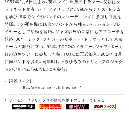
1957年2月6日生まれ、英ロンドン出身のドラマー。父親はク
ラリネット奏者、シド・フィリップス。3歳からジャズ・ドラム
を学び、6歳でシドのバンドのレコーディングに参加し才覚を
発揮。父の死を機に16歳でバンドから独立、セッション・プレ
イヤーとして活動を開始。ジャズ以外の音楽にもアプローチを
始め、88年、ミック・ジャガーのサポート・ドラマーとして東京
ドームの舞台に立つ。92年、TOTOのドラマー、ジェフ・ポーカ
ロの追悼ツアーに参加した後、TOTOに正式加入。2014年1月
に同バンドを脱退。同年5月、上原ひろみのトリオ・プロジェク
トのアルバム『ALIVE』にも参加。
[外部リンク]
http://www.simon-phillips.com/
サイモン・フィリップスの情報を以下のサイトでもみる