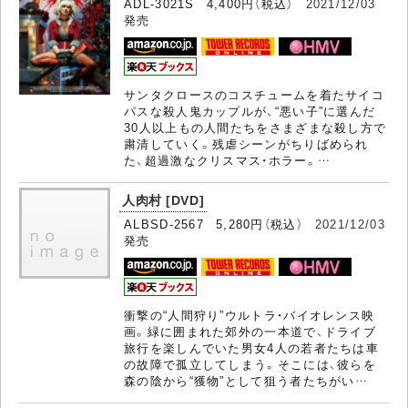
ADL-3021S 4,400円（税込）
2021/12/03
発売
サンタクロースのコスチュームを着たサイコ
パスな殺人鬼カップルが、“悪い子”に選んだ
30人以上もの人間たちをさまざまな殺し方で
粛清していく。残虐シーンがちりばめられ
た、超過激なクリスマス・ホラー。…
人肉村 [DVD]
ALBSD-2567 5,280円（税込）
2021/12/03
発売
衝撃の“人間狩り”ウルトラ・バイオレンス映
画。緑に囲まれた郊外の一本道で、ドライブ
旅行を楽しんでいた男女4人の若者たちは車
の故障で孤立してしまう。そこには、彼らを
森の陰から“獲物”として狙う者たちがい…