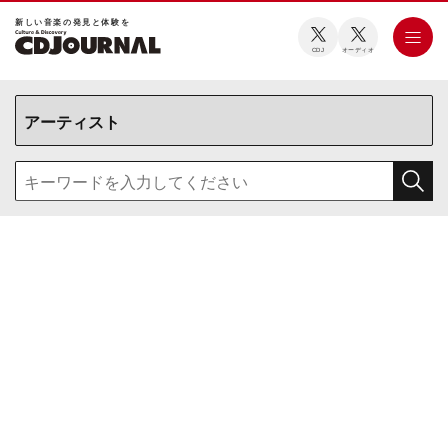
新しい⾳楽の発⾒と体験を
CDJ
オーディオ