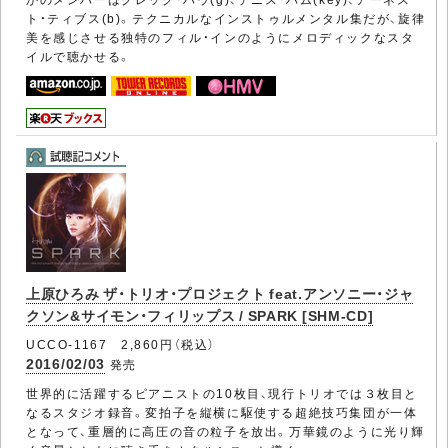
ト・ティブス(b)。テクニカルなインストゥルメンタル集だが、旋律
美を感じさせる独特のフィル・インのようにメロディックなスタ
イルで聴かせる。
上原ひろみ ザ・トリオ・プロジェクト feat.アンソニー・ジャ
クソン&サイモン・フィリップス / SPARK [SHM-CD]
UCCO-1167 2,860円（税込）
2016/02/03
発売
世界的に活躍するピアニストの10枚目、現行トリオでは３枚目と
なるスタジオ録音。変拍子を縦横に駆使する超絶技巧集団が一体
となって、重層的に高圧の音の粒子を放出。万華鏡のように光り輝