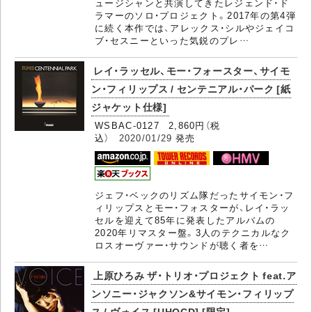
ュージシャンと共演してきたレジェンド・ド
ラマーのソロ・プロジェクト。2017年の第4弾
に続く本作では、アレックス・シルやジェイコ
ブ・セスニーといった気鋭のプレ…
レイ・ラッセル、モー・フォースター、サイモ
ン・フィリップス / センテニアル・パーク [紙
ジャケット仕様]
WSBAC-0127 2,860円（税
込）
2020/01/29
発売
ジェフ・ベックのリズム隊だったサイモン・フ
ィリップスとモー・フォスターが、レイ・ラッ
セルを迎えて85年に発表したアルバムの
2020年リマスター盤。3人のテクニカルなク
ロスオーヴァー・サウンドが聴く者を…
上原ひろみ ザ・トリオ・プロジェクト feat.ア
ンソニー・ジャクソン&サイモン・フィリップ
ス / ヴォイス [UHQCD] [限定]