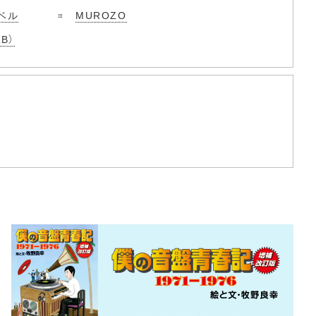
ベル
MUROZO
B）