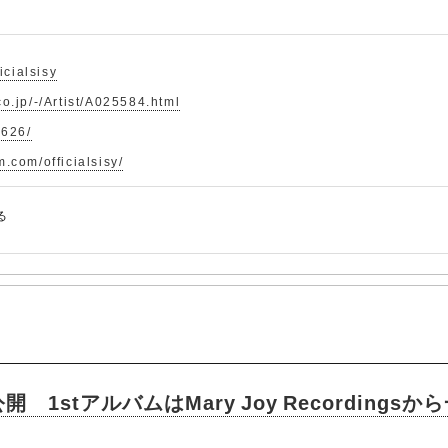
ficialsisy
co.jp/-/Artist/A025584.html
-626/
.com/officialsisy/
る
1stアルバムはMary Joy Recordingsか