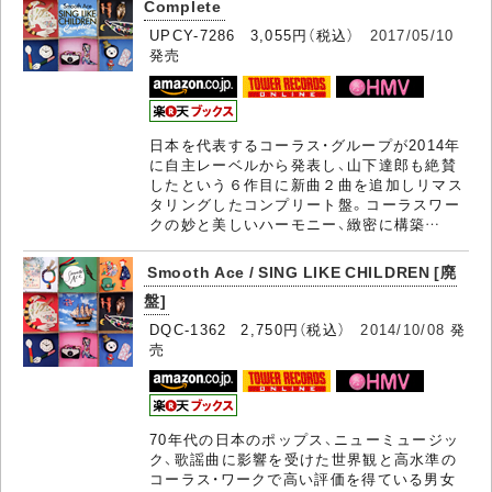
Complete
UPCY-7286 3,055円（税込）
2017/05/10
発売
日本を代表するコーラス・グループが2014年
に自主レーベルから発表し、山下達郎も絶賛
したという６作目に新曲２曲を追加しリマス
タリングしたコンプリート盤。コーラスワー
クの妙と美しいハーモニー、緻密に構築…
Smooth Ace / SING LIKE CHILDREN [廃
盤]
DQC-1362 2,750円（税込）
2014/10/08
発
売
70年代の日本のポップス、ニューミュージッ
ク、歌謡曲に影響を受けた世界観と高水準の
コーラス・ワークで高い評価を得ている男女