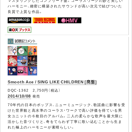
マスタリングしたコンプリート盤。コーラスワークの妙と美しい
ハーモニー、緻密に構築されたサウンドが高い次元で結びついた
良質で上質な作品。
Smooth Ace / SING LIKE CHILDREN [廃盤]
DQC-1362 2,750円（税込）
2014/10/08
発売
70年代の日本のポップス、ニューミュージック、歌謡曲に影響を受
けた世界観と高水準のコーラス・ワークで高い評価を得ている男
女ユニットの６枚目のアルバム。二人の柔らかな歌声を最大限に
活かした音づくりと、奇をてらわず丁寧に歌い込むことから生ま
れた極上のハーモニーが素晴らしい。