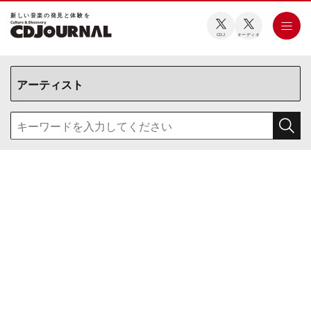
新しい⾳楽の発⾒と体験を
CDJ
オーディオ