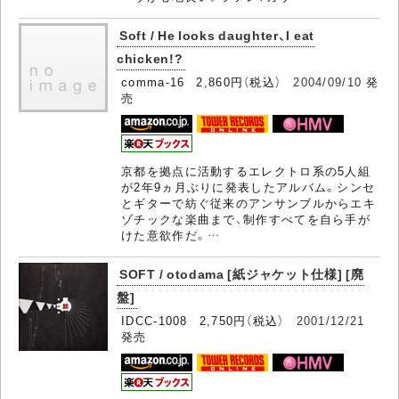
Soft / He looks daughter、I eat
chicken!?
comma-16 2,860円（税込）
2004/09/10
発
売
京都を拠点に活動するエレクトロ系の5人組
が2年9ヵ月ぶりに発表したアルバム。シンセ
とギターで紡ぐ従来のアンサンブルからエキ
ゾチックな楽曲まで、制作すべてを自ら手が
けた意欲作だ。…
SOFT / otodama [紙ジャケット仕様] [廃
盤]
IDCC-1008 2,750円（税込）
2001/12/21
発売