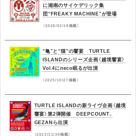
に湘南のサイケデリック集
団“FREAKY MACHINE”が登場
（2026/02/16掲載）
“亀”と“猫”の饗宴 TURTLE
ISLANDのシリーズ企画〈越境饗宴〉
Vol.4にneco眠るが出演
（2025/10/27掲載）
TURTLE ISLANDの新ライヴ企画〈越境
響宴〉第2弾開催 DEEPCOUNT、
GEZANら出演
（2023/11/30掲載）