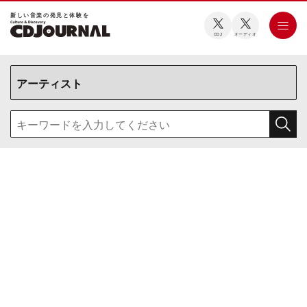
新しい⾳楽の発⾒と体験を
CDJ
オーディオ