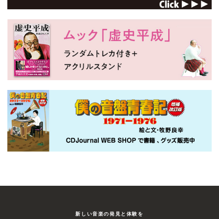
新しい⾳楽の発⾒と体験を