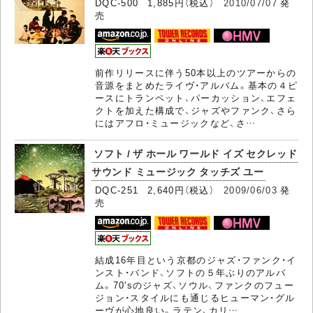
DQC-500 1,885円（税込）
2010/07/07
発
売
前作リリースに伴う50本以上のツアーからの
音源をまとめたライヴ・アルバム。基本の４ピ
ースにトランペット、パーカッション、エフェ
クトを加えた構成で、ジャズやファンク、さら
にはアフロ・ミュージックなど、さ…
ソフト / ザ ホール ワールド イズ セクレッド
サウンド ミュージック タッチズ ユー
DQC-251 2,640円（税込）
2009/06/03
発
売
結成16年目という京都のジャズ・ファンク・イ
ンスト・バンド、ソフトの５年ぶりのアルバ
ム。70'sのジャズ、ソウル、ファンクのフュー
ジョン・スタイルにも通じるヒューマン・グル
ーヴが心地良い。ラテン、カリ…