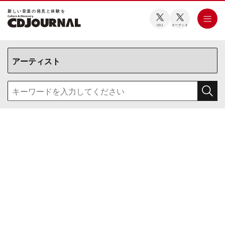
新しい⾳楽の発⾒と体験を
CDJ
オーディオ