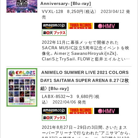
Anniversary- [Blu-ray]
VVXL-128 8,250円（税込）
2023/04/12
発
売
2022年11月に幕張メッセで開催された
SACRA MUSIC設立5周年記念イベントを映
像化。AimerとSawanoHiroyuki[nZk]、
ClariSとTrySail、FLOWと藍井エイルとい…
ANIMELO SUMMER LIVE 2021 COLORS
DAY1 SAITAMA SUPER ARENA 8.27〈2枚
組〉 [Blu-ray]
LABX-8532〜3 9,680円（税
込）
2022/04/06
発売
2021年8月27日～29日の3日間、さいたまス
ーパーアリーナで行なわれた“アニサマ”から、