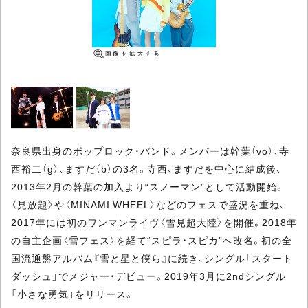
奈良県出身のポップロック・バンド。メンバーは幹葉（vo）、寺
西裕二（g）、ますだ（b）の3名。寺西、ますだを中心に結成後、
2013年2月の幹葉の加入より“スノーマン”として活動開始。
〈見放題〉や〈MINAMI WHEEL〉などのフェスで盛況を重ね、
2017年には初のワンマンライヴ〈雪見超大陸〉を開催。2018年
の自主企画〈雪フェス〉を経て“スピラ・スピカ”へ改名。初の全
国流通盤アルバム『雪と星と僕ら』に続き、シングル「スタート
ダッシュ」でメジャー・デビュー。2019年3月に2ndシングル
「小さな勇気」をリリース。