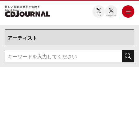
新しい⾳楽の発⾒と体験を
CDJ
オーディオ