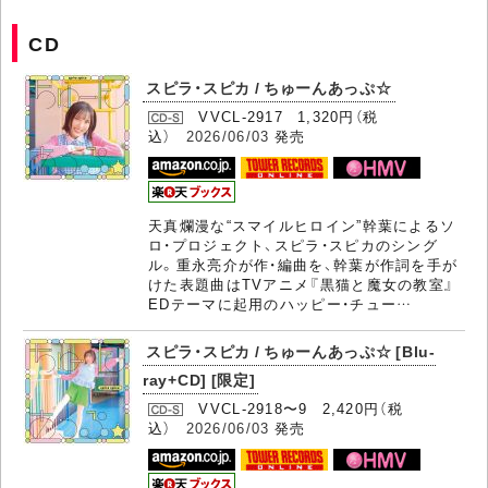
CD
スピラ・スピカ / ちゅーんあっぷ☆
VVCL-2917 1,320円（税
込）
2026/06/03
発売
天真爛漫な“スマイルヒロイン”幹葉によるソ
ロ・プロジェクト、スピラ・スピカのシング
ル。重永亮介が作・編曲を、幹葉が作詞を手が
けた表題曲はTVアニメ『黒猫と魔女の教室』
EDテーマに起用のハッピー・チュー…
スピラ・スピカ / ちゅーんあっぷ☆ [Blu-
ray+CD] [限定]
VVCL-2918〜9 2,420円（税
込）
2026/06/03
発売