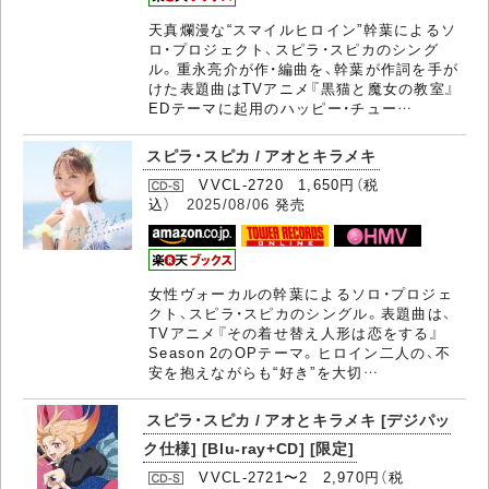
天真爛漫な“スマイルヒロイン”幹葉によるソ
ロ・プロジェクト、スピラ・スピカのシング
ル。重永亮介が作・編曲を、幹葉が作詞を手が
けた表題曲はTVアニメ『黒猫と魔女の教室』
EDテーマに起用のハッピー・チュー…
スピラ・スピカ / アオとキラメキ
VVCL-2720 1,650円（税
込）
2025/08/06
発売
女性ヴォーカルの幹葉によるソロ・プロジェ
クト、スピラ・スピカのシングル。表題曲は、
TVアニメ『その着せ替え人形は恋をする』
Season 2のOPテーマ。ヒロイン二人の、不
安を抱えながらも“好き”を大切…
スピラ・スピカ / アオとキラメキ [デジパッ
ク仕様] [Blu-ray+CD] [限定]
VVCL-2721〜2 2,970円（税