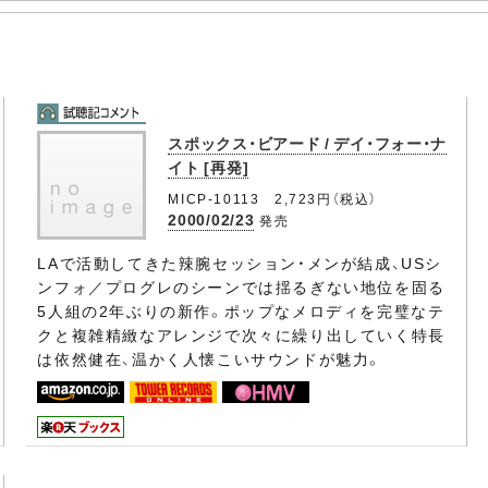
スポックス・ビアード / デイ・フォー・ナ
イト [再発]
MICP-10113 2,723円（税込）
2000/02/23
発売
LAで活動してきた辣腕セッション・メンが結成、USシ
ンフォ／プログレのシーンでは揺るぎない地位を固る
5人組の2年ぶりの新作。ポップなメロディを完璧なテ
クと複雑精緻なアレンジで次々に繰り出していく特長
は依然健在、温かく人懐こいサウンドが魅力。