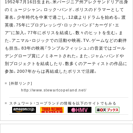
1952年7月16日生まれ、米バージニア州アレクサンドリア出身
のミュージシャン。ロック・バンド、ポリスのドラマーとして
著名。少年時代を中東で過ごし、12歳よりドラムを始める。渡
英後、75年にプログレッシヴ・ロック・バンド“カーヴド・エ
ア”に加入。77年にポリスを結成し、数々のヒットを生む。ま
た、アニマル・ロジックでの活動や映画、TV、ゲームなどの劇伴
も担当。83年の映画『ランブルフィッシュ』の音楽ではゴール
デングローブ賞にノミネートされた。また、ジャム・バンドや
別プロジェクトを結成したり、数多くのアーティストの作品に
参加。2007年からは再結成したポリスで活躍。
[外部リンク]
http://www.stewartcopeland.net/
スチュワート・コープランドの情報を以下のサイトでもみる