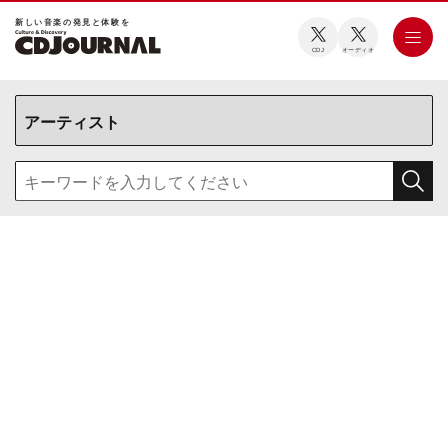
新しい⾳楽の発⾒と体験を
CDJ
オーディオ