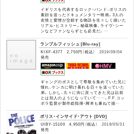
イギリスを代表するロック・バンド、ポリスの
素顔を追ったドキュメンタリー映画。3人の
友情と愛憎が交錯する物語を生々しく描いた
リアル・ヒストリー。秘蔵映像、ライヴ・シー
ンなどファンならずとも必見だ。…
ランブルフィッシュ [Blu-ray]
KIXF-4377 2,750円（税込）
2019/09/04
発売
ギャングのボスとして尊敬を集めていた兄に
憧れ、ケンカに明け暮れる日々を送っていた
弟。しかし、久々に街に戻ってきた兄は以前
とは別人のようになっていて……。F.F.コッ
ポラ監督が製作総指揮・脚本も兼ねて描…
ポリス・インサイド・アウト [DVD]
UIBY-15100 4,950円（税込）
2019/05/31
発売