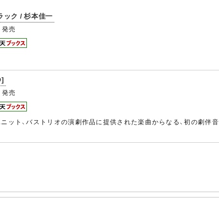
ック / 杉本佳一
発売
D]
発売
ユニット、バストリオの演劇作品に提供された楽曲からなる、初の劇伴音