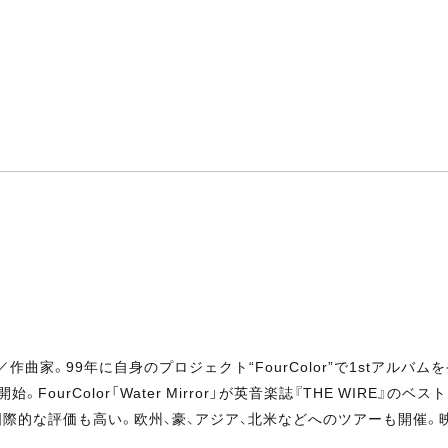
作曲家。99年に自身のプロジェクト“FourColor”で1stアルバ
活動を開始。FourColor「Water Mirror」が英音楽誌『THE WI
ど、国際的な評価も高い。欧州、豪、アジア、北米などへのツアーも開催