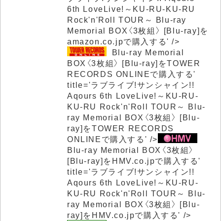
6th LoveLive!～KU-RU-KU-RU
Rock'n'Roll TOUR～
Blu-ray
Memorial BOX〈3枚組〉 [Blu-ray]を
amazon.co.jpで購入する' />
Blu-ray Memorial
BOX〈3枚組〉 [Blu-ray]をTOWER
RECORDS ONLINEで購入する'
title='ラブライブ!サンシャイン!!
Aqours 6th LoveLive!～KU-RU-
KU-RU Rock'n'Roll TOUR～
Blu-
ray Memorial BOX〈3枚組〉 [Blu-
ray]をTOWER RECORDS
ONLINEで購入する' />
Blu-ray Memorial BOX〈3枚組〉
[Blu-ray]をHMV.co.jpで購入する'
title='ラブライブ!サンシャイン!!
Aqours 6th LoveLive!～KU-RU-
KU-RU Rock'n'Roll TOUR～
Blu-
ray Memorial BOX〈3枚組〉 [Blu-
ray]をHMV.co.jpで購入する' />