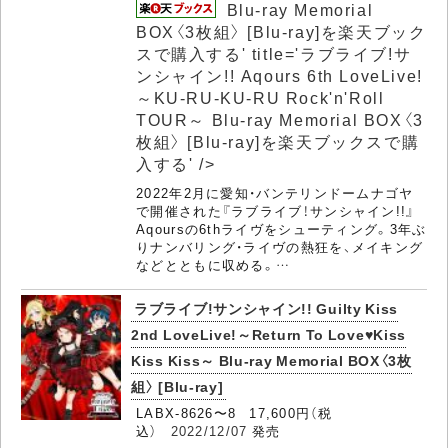
Blu-ray Memorial
BOX〈3枚組〉 [Blu-ray]を楽天ブック
スで購入する' title='ラブライブ!サ
ンシャイン!! Aqours 6th LoveLive!
～KU-RU-KU-RU Rock'n'Roll
TOUR～
Blu-ray Memorial BOX〈3
枚組〉 [Blu-ray]を楽天ブックスで購
入する' />
2022年2月に愛知・バンテリンドームナゴヤ
で開催された『ラブライブ！サンシャイン!!』
Aqoursの6thライヴをシューティング。3年ぶ
りナンバリング・ライヴの熱狂を、メイキング
などとともに収める。…
ラブライブ!サンシャイン!! Guilty Kiss
2nd LoveLive!～Return To Love♥Kiss
Kiss Kiss～ Blu-ray Memorial BOX〈3枚
組〉 [Blu-ray]
LABX-8626〜8 17,600円（税
込）
2022/12/07
発売