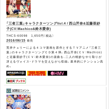
「三者三葉」キャラクターソングVol.4 / 西山芹奈&近藤亜紗
子(CV:Machico&鈴木愛奈)
THCS-60098 1,650円（税込）
2016/06/15
発売
荒井チェリーによる４コマ漫画を原作とするＴＶアニメ『三者三
葉』のキャラクターソングＣＤ第４弾。西山芹奈(ＣＶ：Machico)
と近藤亜紗子(ＣＶ：鈴木愛奈)の楽曲を、二人の軽妙なやり取りが
冴えるヴォイス・ドラマを交えながら収録。基本的にテンション高
め。