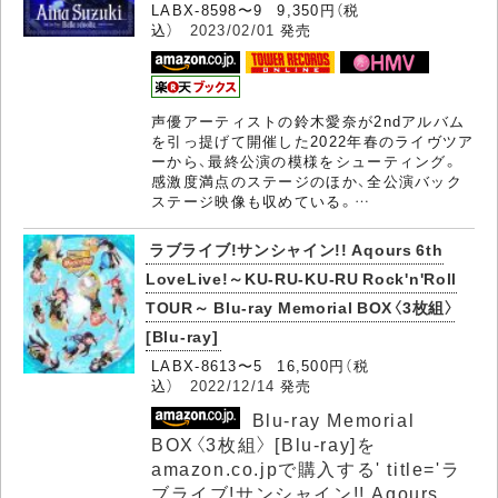
LABX-8598〜9 9,350円（税
込）
2023/02/01
発売
声優アーティストの鈴木愛奈が2ndアルバム
を引っ提げて開催した2022年春のライヴツア
ーから、最終公演の模様をシューティング。
感激度満点のステージのほか、全公演バック
ステージ映像も収めている。…
ラブライブ!サンシャイン!! Aqours 6th
LoveLive!～KU-RU-KU-RU Rock'n'Roll
TOUR～
Blu-ray Memorial BOX〈3枚組〉
[Blu-ray]
LABX-8613〜5 16,500円（税
込）
2022/12/14
発売
Blu-ray Memorial
BOX〈3枚組〉 [Blu-ray]を
amazon.co.jpで購入する' title='ラ
ブライブ!サンシャイン!! Aqours