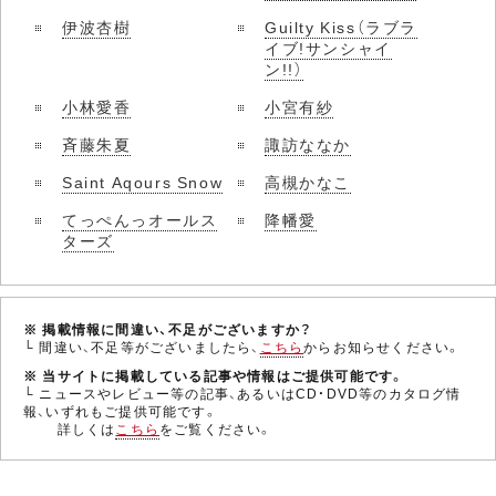
伊波杏樹
Guilty Kiss（ラブラ
イブ!サンシャイ
ン!!）
小林愛香
小宮有紗
斉藤朱夏
諏訪ななか
Saint Aqours Snow
高槻かなこ
てっぺんっオールス
降幡愛
ターズ
※ 掲載情報に間違い、不足がございますか？
└ 間違い、不足等がございましたら、
こちら
からお知らせください。
※ 当サイトに掲載している記事や情報はご提供可能です。
└ ニュースやレビュー等の記事、あるいはCD・DVD等のカタログ情
報、いずれもご提供可能です。
詳しくは
こちら
をご覧ください。