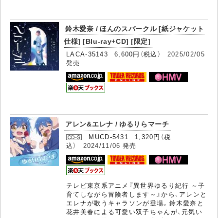
鈴木愛奈 / ほんのスパークル [紙ジャケット
仕様] [Blu-ray+CD] [限定]
LACA-35143 6,600円（税込）
2025/02/05
発売
アレン&エレナ / ゆるりらマーチ
MUCD-5431 1,320円（税
込）
2024/11/06
発売
テレビ東京系アニメ『異世界ゆるり紀行 ～子
育てしながら冒険者します～』から、アレンと
エレナが歌うキャラソンが登場。鈴木愛奈と
花井美春による可愛い双子ちゃんが、元気い