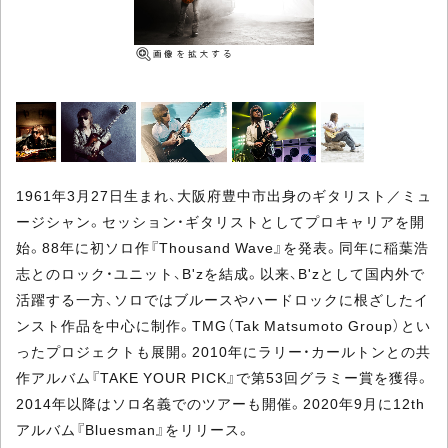
1961年3月27日生まれ、大阪府豊中市出身のギタリスト／ミュ
ージシャン。セッション・ギタリストとしてプロキャリアを開
始。88年に初ソロ作『Thousand Wave』を発表。同年に稲葉浩
志とのロック・ユニット、B'zを結成。以来、B'zとして国内外で
活躍する一方、ソロではブルースやハードロックに根ざしたイ
ンスト作品を中心に制作。TMG（Tak Matsumoto Group）とい
ったプロジェクトも展開。2010年にラリー・カールトンとの共
作アルバム『TAKE YOUR PICK』で第53回グラミー賞を獲得。
2014年以降はソロ名義でのツアーも開催。2020年9月に12th
アルバム『Bluesman』をリリース。