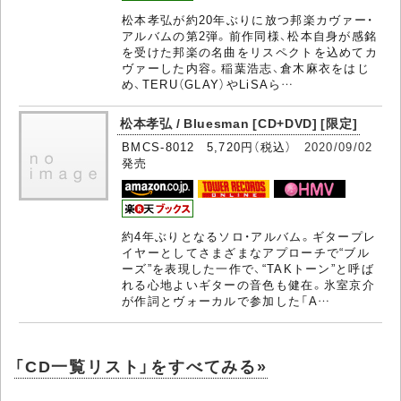
松本孝弘が約20年ぶりに放つ邦楽カヴァー・
アルバムの第2弾。前作同様、松本自身が感銘
を受けた邦楽の名曲をリスペクトを込めてカ
ヴァーした内容。稲葉浩志、倉木麻衣をはじ
め、TERU（GLAY）やLiSAら…
松本孝弘 / Bluesman [CD+DVD] [限定]
BMCS-8012 5,720円（税込）
2020/09/02
発売
約4年ぶりとなるソロ・アルバム。ギタープレ
イヤーとしてさまざまなアプローチで“ブル
ーズ”を表現した一作で、“TAKトーン”と呼ば
れる心地よいギターの音色も健在。氷室京介
が作詞とヴォーカルで参加した「A…
「CD一覧リスト」をすべてみる»