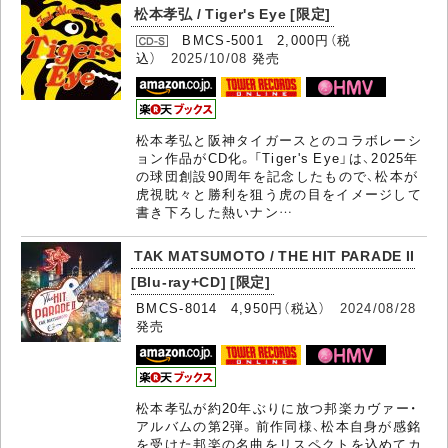
松本孝弘 / Tiger's Eye [限定]
BMCS-5001 2,000円（税
込）
2025/10/08
発売
松本孝弘と阪神タイガースとのコラボレーシ
ョン作品がCD化。「Tiger's Eye」は、2025年
の球団創設90周年を記念したもので、松本が
虎視眈々と勝利を狙う虎の目をイメージして
書き下ろした熱いナン…
TAK MATSUMOTO / THE HIT PARADE II
[Blu-ray+CD] [限定]
BMCS-8014 4,950円（税込）
2024/08/28
発売
松本孝弘が約20年ぶりに放つ邦楽カヴァー・
アルバムの第2弾。前作同様、松本自身が感銘
を受けた邦楽の名曲をリスペクトを込めてカ