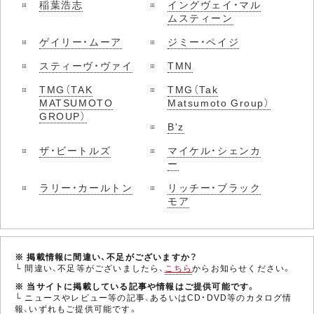
稲葉浩志
イングヴェイ・マル
ムスティーン
ゲイリー・ムーア
ジミー・ペイジ
スティーヴ・ヴァイ
TMN
TMG（TAK
TMG（Tak
MATSUMOTO
Matsumoto Group）
GROUP）
B'z
ザ・ビートルズ
マイケル・シェンカ
ー
ラリー・カールトン
リッチー・ブラック
モア
※ 掲載情報に間違い、不足がございますか？
└ 間違い、不足等がございましたら、
こちら
からお知らせください。
※ 当サイトに掲載している記事や情報はご提供可能です。
└ ニュースやレビュー等の記事、あるいはCD・DVD等のカタログ情
報、いずれもご提供可能です。