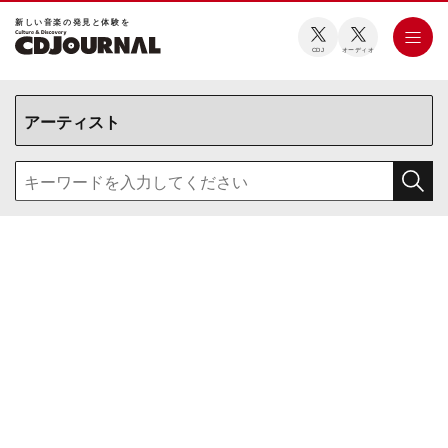
新しい⾳楽の発⾒と体験を
CDJ
オーディオ