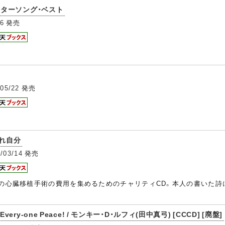
ターソング・ベスト
16
発売
/05/22
発売
ばれ自分
/03/14
発売
)の心臓移植手術の費用を集めるためのチャリティCD。本人の書いた詩
one Peace! / モンキー・D・ルフィ(田中真弓) [CCCD] [廃盤]