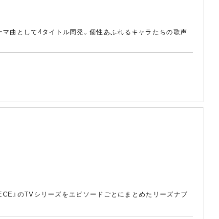
ーマ曲として4タイトル同発。個性あふれるキャラたちの歌声
IECE』のTVシリーズをエピソードごとにまとめたリーズナブ