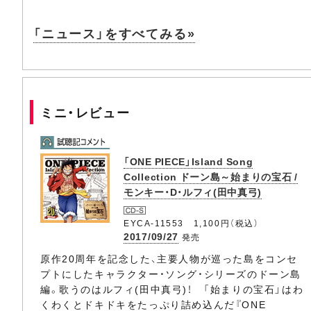
「ニュース」をすべてみる»
ミニ・レビュー
「ONE PIECE」Island Song
Collection ドーン島～始まりの宝石 /
モンキー・D・ルフィ(田中真弓)
EYCA-11553 1,100円（税込）
2017/09/27
発売
原作20周年を記念した、主要人物が巡った島をコンセ
プトにしたキャラクター・ソング・シリーズのドーン島
編。歌うのはルフィ(田中真弓)！ 「始まりの宝石」はわ
くわくとドキドキをたっぷり詰め込んだ『ONE