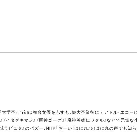
期大学卒。当初は舞台女優を志すも、短大卒業後にテアトル・エコーに
』『イタダキマン』『巨神ゴーグ』『魔神英雄伝ワタル』などで元気な少
空の城ラピュタ』のパズー、NHK『おーい！はに丸』のはに丸の声でも知