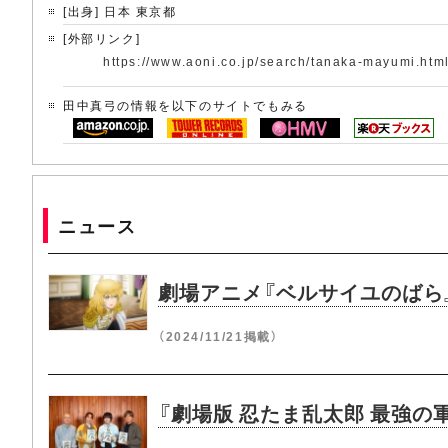
[出身] 日本 東京都
[外部リンク]
https://www.aoni.co.jp/search/tanaka-mayumi.htm
田中真弓の情報を以下のサイトでもみる
ニュース
劇場アニメ『ベルサイユのばら
（2024/11/21掲載）
『劇場版 忍たま乱太郎 最強