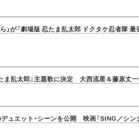
ら」が『劇場版 忍たま乱太郎 ドクタケ忍者隊 
忍たま乱太郎』主題歌に決定 大西流星＆藤原丈
デュエット・シーンを公開 映画『SING／シン