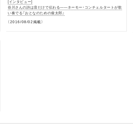
[インタビュー]
谷川さんの詩は音だけで伝わる――ネーモー・コンチェルタートが歌
い奏でる『おとなのための俊太郎』
（2016/08/02掲載）