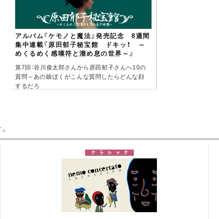
アルバム『ケモノと魔法』発売記念 8週間
集中連載『原田郁子秘宝館 ドキッ！ ～
めくるめく感嘆符と溜め息の世界～』
第7回：谷川俊太郎さんから原田郁子さんへ10の
質問～あの娘ぼくがこんな質問したらどんな顔
するだろ
（2008/07/03掲載）
す。