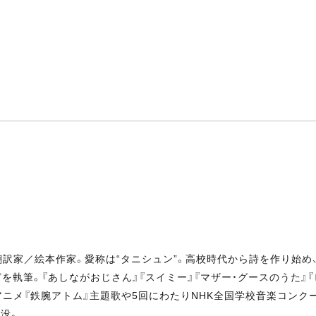
人／翻訳家／絵本作家。愛称は“タニシュン”。高校時代から詩を作り始め
どを執筆。『あしながおじさん』『スイミー』『マザー・グースのうた』
アニメ『鉄腕アトム』主題歌や5回にわたりNHK全国学校音楽コンク
歳没。