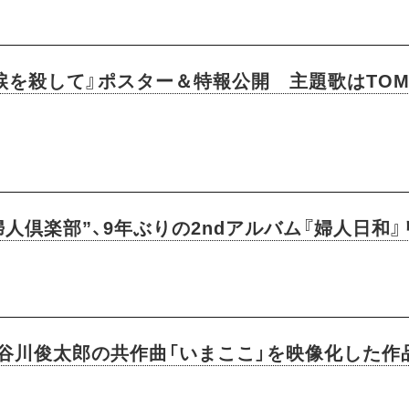
を殺して』ポスター＆特報公開 主題歌はTOMOR
人倶楽部”、9年ぶりの2ndアルバム『婦人日和
川俊太郎の共作曲「いまここ」を映像化した作品『H