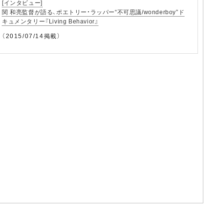
[インタビュー]
関 和亮監督が語る、ポエトリー・ラッパー“不可思議/wonderboy”ド
キュメンタリー『Living Behavior』
（2015/07/14掲載）