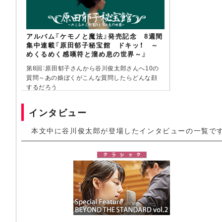
アルバム『ケモノと魔法』発売記念 8週間
集中連載『原田郁子秘宝館 ドキッ！ ～
めくるめく感嘆符と溜め息の世界～』
第8回：原田郁子さんから谷川俊太郎さんへ10の
質問～あの娘ぼくがこんな質問したらどんな顔
するだろう
（2008/07/10掲載）
インタビュー
本文中に谷川俊太郎が登場したインタビューの一覧で