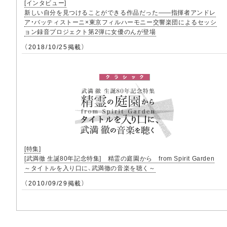
[インタビュー]
新しい自分を見つけることができる作品だった――指揮者アンドレ
ア・バッティストーニ×東京フィルハーモニー交響楽団によるセッシ
ョン録音プロジェクト第2弾に女優のんが登場
（2018/10/25掲載）
[特集]
[武満徹 生誕80年記念特集] 精霊の庭園から from Spirit Garden
～タイトルを入り口に、武満徹の音楽を聴く～
（2010/09/29掲載）