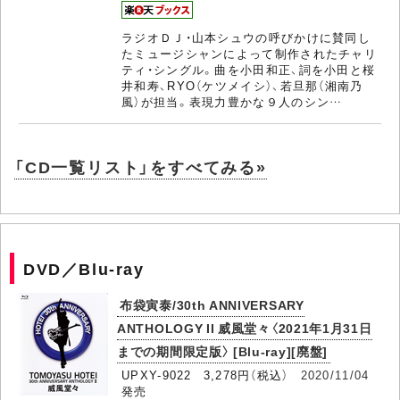
ラジオＤＪ・山本シュウの呼びかけに賛同し
たミュージシャンによって制作されたチャリ
ティ・シングル。曲を小田和正、詞を小田と桜
井和寿、RYO（ケツメイシ）、若旦那（湘南乃
風）が担当。表現力豊かな９人のシン…
「CD一覧リスト」をすべてみる»
DVD／Blu-ray
布袋寅泰/30th ANNIVERSARY
ANTHOLOGY II 威風堂々〈2021年1月31日
までの期間限定版〉 [Blu-ray][廃盤]
UPXY-9022 3,278円（税込）
2020/11/04
発売