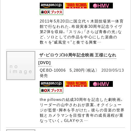
2011年5月20日に国立代々木競技場第一体育
館で行なわれた、布袋寅泰30周年記念ライヴ
第2弾を収録。「スリル」「さらば青春の光」な
ど、ソロとしての作品を中心にした楽曲の
数々を“威風堂々”と奏でる興奮…
ザ・ピロウズ30周年記念映画 王様になれ
[DVD]
QEBD-10006 5,280円（税込）
2020/05/13
発売
the pillowsの結成30周年を記念した劇映画。
リーダーの山中さわおが原案、オクイシュー
ジが監督・脚本を手がけた。彼らの音楽の世界
観とカメラマンを目指す青年の成長過程が重
なっていく。GLAYやス…