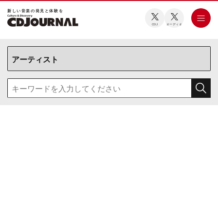
新しい⾳楽の発⾒と体験を
CDJ
オーディオ