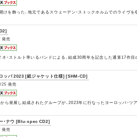
の幕開けを飾った、地元であるスウェーデン・ストックホルムでのライヴ
D2]
2
発売
イネ・ストルト率いるバンドによる、結成30周年を記念した通算17作
パ 2023 [紙ジャケット仕様] [SHM-CD]
/25
発売
作から発展し結成されたグループが、2023年に行なったヨーロッパ・
ウ [Blu-spec CD2]
7
発売