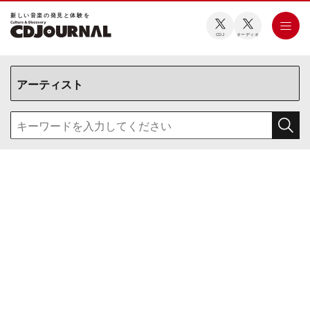
新しい⾳楽の発⾒と体験を
CDJ
オーディオ