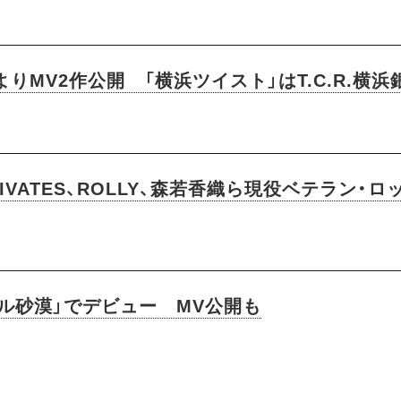
りMV2作公開 「横浜ツイスト」はT.C.R.横浜
RIVATES、ROLLY、森若香織ら現役ベテラン
ル砂漠」でデビュー MV公開も