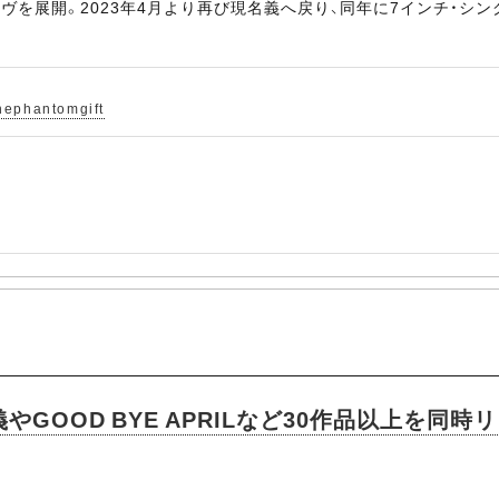
ヴを展開。2023年4月より再び現名義へ戻り、同年に7インチ・シン
thephantomgift
義やGOOD BYE APRILなど30作品以上を同時