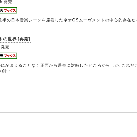
15
発売
代後半の日本音楽シーンを席巻したネオGSムーヴメントの中心的存在だ
トの世界 [再発]
発売
斜にかまえることなく正面から過去に対峙したところからしか、これだ
＝創…