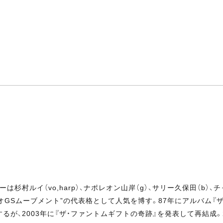
杉村ルイ（vo,harp）、ナポレオン山岸（g）、サリー久保田（b）、チャ
オGSムーブメント”の代表格として人気を博す。87年にアルバム『
るが、2003年に『ザ・ファントムギフトの奇跡』を発表して再結成。20