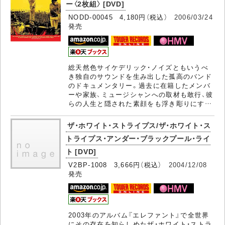
ー〈2枚組〉 [DVD]
NODD-00045 4,180円（税込）
2006/03/24
発売
総天然色サイケデリック・ノイズともいうべ
き独自のサウンドを生み出した孤高のバンド
のドキュメンタリー。過去に在籍したメンバ
ーや家族、ミュージシャンへの取材も敢行、彼
らの人生と隠された素顔をも浮き彫りにす…
ザ・ホワイト・ストライプス/ザ・ホワイト・ス
トライプス・アンダー・ブラックプール・ライ
ト [DVD]
V2BP-1008 3,666円（税込）
2004/12/08
発売
2003年のアルバム『エレファント』で全世界
にその存在を知らしめたザ・ホワイト・ストラ