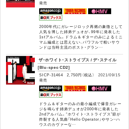
発売
2000年代にガレージロック再燃の象徴として
人気を博した姉弟デュオが、99年に発表した
1stアルバム。ドラム＆ギターのみによるミニ
マム編成とは思えない、パワフルで粗いサウ
ンドは当時主流のポスト・グラン…
ザ・ホワイト・ストライプス / デ・ステイル
[Blu-spec CD2]
SICP-31464 2,750円（税込）
2021/09/15
発売
ドラム＆ギターのみの最小編成で爆音ガレー
ジを鳴らす姉弟デュオが2000年に発表した
2ndアルバム。“ホワイト・ストライプス”節が
炸裂する人気曲「Hello Operator」やサン・ハ
ウスのカヴァーな…