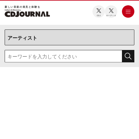
新しい⾳楽の発⾒と体験を
CDJ
オーディオ