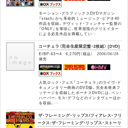
モーション・グラフィックスDVDマガジン
『stash』から革命的ミュージック・ビデオ40
作品を収録。デヴィッド・フィンチャー監督の
『ONLY』を筆頭に、世界屈指のクリエイター
による必見作品を満載してい…
コーチェラ〈完全生産限定盤・2枚組〉 [DVD]
EIBP-63〜4 6,270円（税込）
2006/06/28
発売
人気ロック・フェス「コーチェラ」のライヴ・ド
キュメンタリー映画のDVD版。完全未発表フ
ッテージを収録したボーナスDVDには、ベン・
ハーパー、モス・デフなどのインタヴューほか
を収録。…
ザ・フレーミング・リップス/フィアレス・フリ
ークス:ザ・フレーミング・リップス・ストーリ