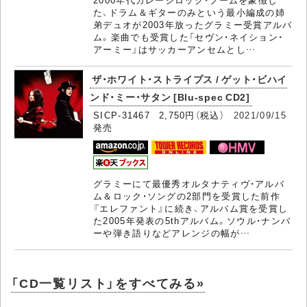
た、ドラム＆ギターのみという最小編成の姉
弟デュオが2003年放ったグラミー受賞アルバ
ム。楽曲でも受賞した「セヴン・ネイション・
アーミー」はサッカーアンセムとし…
ザ・ホワイト・ストライプス / ゲット・ビハイ
ンド・ミー・サタン [Blu-spec CD2]
SICP-31467 2,750円（税込）
2021/09/15
発売
グラミーにて最優秀オルタナティヴ・アルバ
ム＆ロック・ソングの2部門を受賞した前作
『エレファント』に続き、アルバム賞を受賞し
た2005年発表の5thアルバム。ソウル・ナンバ
ーや弾き語りなどアレンジの幅が…
「CD一覧リスト」をすべてみる»