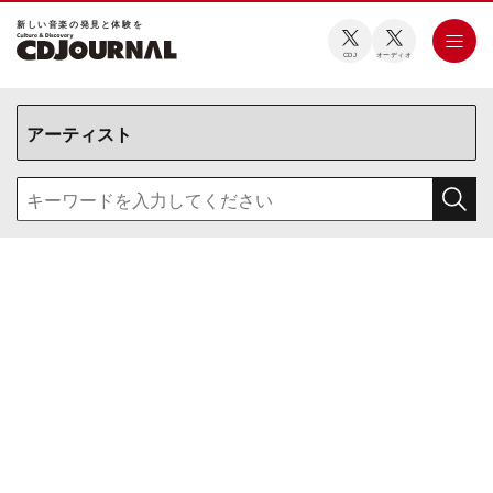
新しい⾳楽の発⾒と体験を
CDJ
オーディオ