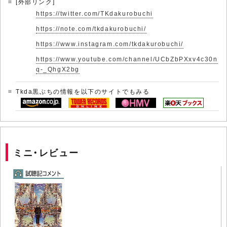
[外部リンク]
https://twitter.com/TKdakurobuchi
https://note.com/tkdakurobuchi/
https://www.instagram.com/tkdakurobuchi/
https://www.youtube.com/channel/UCbZbPXxv4c30n
q-_QhgX2bg
Tkda黒ぶちの情報を以下のサイトでもみる
ミニ・レビュー