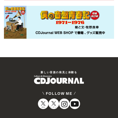
新しい⾳楽の発⾒と体験を
FOLLOW ME
CDJ
オーディオ