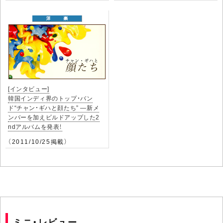
[インタビュー]
韓国インディ界のトップ・バン
ド“チャン・ギハと顔たち” ―新メ
ンバーを加えビルドアップした2
ndアルバムを発表！
（2011/10/25掲載）
ミニ・レビュー