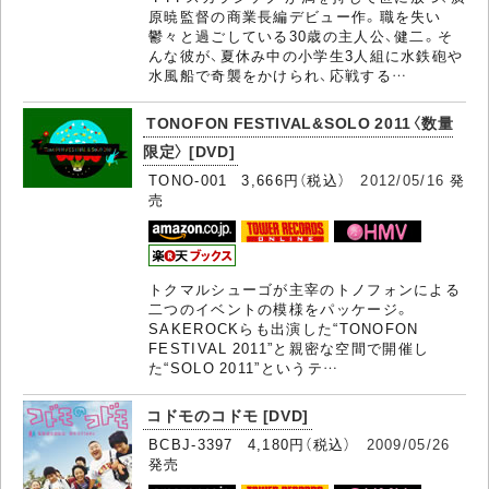
原暁監督の商業長編デビュー作。職を失い
鬱々と過ごしている30歳の主人公、健二。そ
んな彼が、夏休み中の小学生3人組に水鉄砲や
水風船で奇襲をかけられ、応戦する…
TONOFON FESTIVAL&SOLO 2011〈数量
限定〉 [DVD]
TONO-001 3,666円（税込）
2012/05/16
発
売
トクマルシューゴが主宰のトノフォンによる
二つのイベントの模様をパッケージ。
SAKEROCKらも出演した“TONOFON
FESTIVAL 2011”と親密な空間で開催し
た“SOLO 2011”というテ…
コドモのコドモ [DVD]
BCBJ-3397 4,180円（税込）
2009/05/26
発売