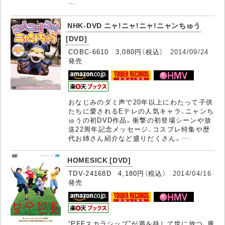
…
NHK-DVD ニャ!ニャ!ニャ!ニャンちゅう
[DVD]
COBC-6610 3,080円（税込）
2014/09/24
発売
おなじみのダミ声で20年以上にわたって子供
たちに愛されるEテレの人気キャラ、ニャンち
ゅうの初DVD作品。衝撃の初登場シーンや放
送22周年記念メッセージ、コスプレ特集や歴
代お姉さん紹介など盛りだくさん。…
HOMESICK [DVD]
TDV-24168D 4,180円（税込）
2014/04/16
発売
“PFFスカラシップ”が満を持して世に放つ、廣