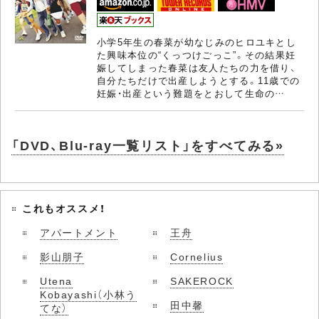
小学5年生の春菜が幼なじみのヒロユキとし
た興味本位の“くっつけごっこ”。その結果妊
娠してしまった春菜は友人たちの力を借り、
自分たちだけで出産しようとする。11歳での
妊娠・出産という難題をとおして生命の…
「DVD、Blu-ray一覧リスト」をすべてみる»
これもオススメ！
アパートメント
王舟
影山朋子
Cornelius
Utena
SAKEROCK
Kobayashi（小林う
田中馨
てな）