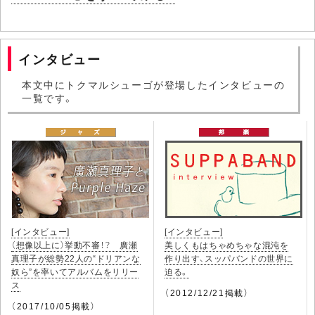
インタビュー
本文中にトクマルシューゴが登場したインタビューの
一覧です。
[インタビュー]
[インタビュー]
（想像以上に）挙動不審！？ 廣瀬
美しくもはちゃめちゃな混沌を
真理子が総勢22人の“ドリアンな
作り出す、スッパバンドの世界に
奴ら”を率いてアルバムをリリー
迫る。
ス
（2012/12/21掲載）
（2017/10/05掲載）