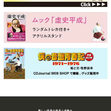
新しい⾳楽の発⾒と体験を