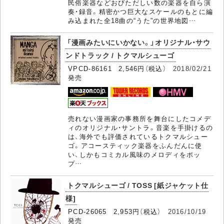
民俗楽器などおびただしい数の楽器を自ら演
奏・録音。精密かつ巨大なスケールのもとに編
み込まれた全18曲の“うた”の世界地図…
「漫画みたいにいかない。」オリジナル・サウ
ンドトラック / トクマルシューゴ
VPCD-86161 2,546円（税込）
2018/02/21
発売
売れない漫画家の事務所を舞台にしたコメデ
ィのオリジナル・サントラ。音楽を手掛けるの
は、海外でも評価されているトクマルシュー
ゴ。アコースティック楽器をふんだんに使
い、しかもコミカル風味のメロディをポッ
プ…
トクマルシューゴ / TOSS [紙ジャケット仕
様]
PCD-26065 2,953円（税込）
2016/10/19
発売