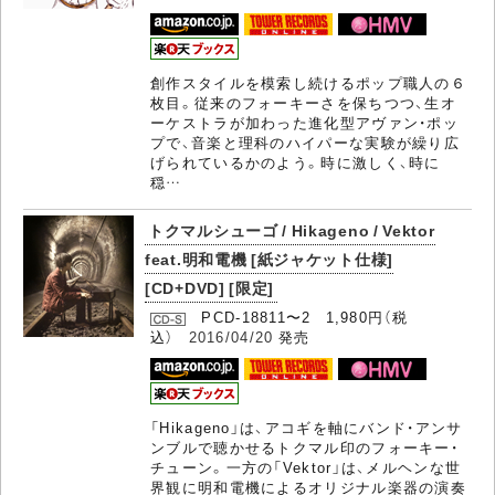
創作スタイルを模索し続けるポップ職人の６
枚目。従来のフォーキーさを保ちつつ、生オ
ーケストラが加わった進化型アヴァン・ポッ
プで、音楽と理科のハイパーな実験が繰り広
げられているかのよう。時に激しく、時に
穏…
トクマルシューゴ / Hikageno / Vektor
feat.明和電機 [紙ジャケット仕様]
[CD+DVD] [限定]
PCD-18811〜2 1,980円（税
込）
2016/04/20
発売
「Hikageno」は、アコギを軸にバンド・アンサ
ンブルで聴かせるトクマル印のフォーキー・
チューン。一方の「Vektor」は、メルヘンな世
界観に明和電機によるオリジナル楽器の演奏