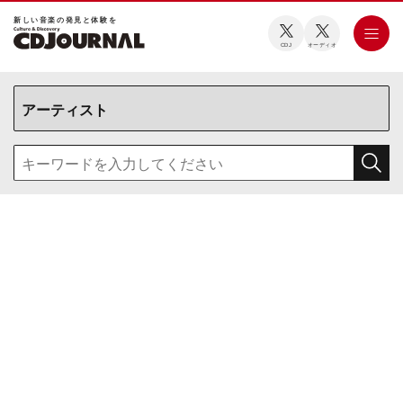
新しい⾳楽の発⾒と体験を
CDJ
オーディオ