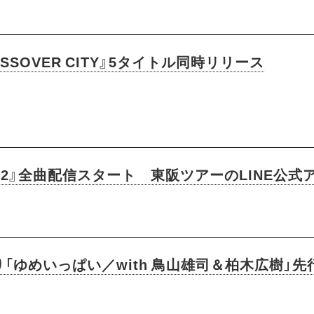
SOVER CITY』5タイトル同時リリース
ERS 2』全曲配信スタート 東阪ツアーのLINE
「ゆめいっぱい／with 鳥山雄司＆柏木広樹」