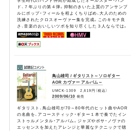
学生時代のバンド仲間が結成したオールスター・バン
ド、７年ぶりの第４弾。抑制のきいた上質のアンサンブ
ルにポップ・フィールを程よくちりばめ、大人のための
洗練されたクロスオーヴァー集を完成。このキモチ良
さ、音楽のおいしいツボを知り尽くした３人ならでは。
鳥山雄司 / ギタリスト～ソロギター
AOR カヴァー アルバム～
UMCK-1309 2,619円（税込）
2009/06/10
発売
ギタリスト、鳥山雄司が70～80年代のヒット曲やAOR
の名曲を、アコースティック・ギター１本で奏でたイン
ストゥルメンタル・アルバム。ジャズやボサ・ノヴァの
エッセンスを加えたアレンジと華麗なテクニックで聴