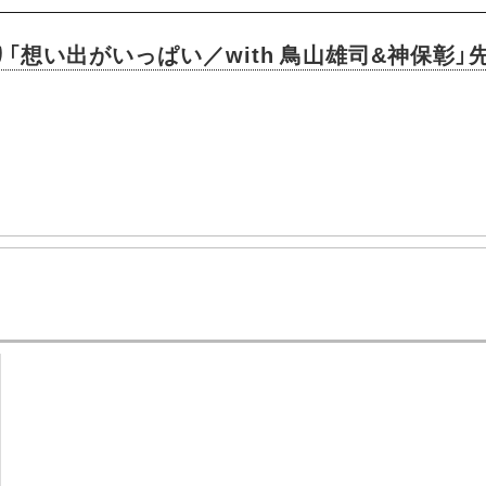
「想い出がいっぱい／with 鳥山雄司&神保彰
。