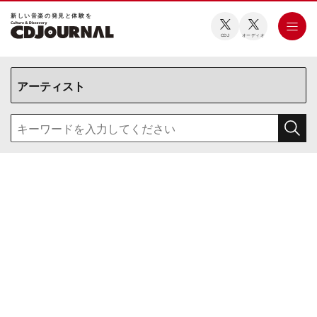
新しい⾳楽の発⾒と体験を
CDJ
オーディオ