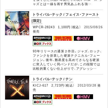
ャズとは一線を画す男気あふれる強…
トライバル・テック / フェイス・ファースト
[限定]
WPCR-28243 1,100円（税込）
2015/08/26
発売
93年リリースの通算２作目。ジャズ、ロック、
ファンクを折衷した硬派テクニカル・フュー
ジョン。後年、難易度を高めてさらなる硬派
に突入していく同バンドだが、この段階では
比較的重くない仕上がりで、アグレッシ…
トライバル・テック / テン
KICJ-617 2,723円（税込）
2012/03/28
発
売