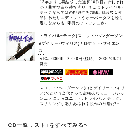
12年ぶりに再結成した通算10作目。それぞれ
が３曲ずつ曲を持ち寄り、そこにトライバル・
テックならではの即興性を加味。録音後１年
半にわたりエディットやオーバーダブを繰り
返しながらも、即興のフレッシュさ、…
トライバル・テック(スコット・ヘンダーソン
&ゲイリー・ウィリス) / ロケット・サイエン
ス
VICJ-60668 2,640円（税込）
2000/09/21
発売
スコット・ヘンダーソン(g)とゲイリー・ウィリ
ス(b)という当代きって超絶技巧ミュージシャ
ン二人によるユニット、トライバル・テック。
スリリングな魅力あふれる快作の登場だ!…
「CD一覧リスト」をすべてみる»