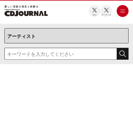
新しい⾳楽の発⾒と体験を
CDJ
オーディオ