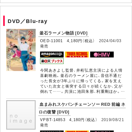
DVD／Blu-ray
釜石ラーメン物語 [DVD]
OED-11001 4,180円（税込）
2024/04/03
発売
今関あきよし監督、井桁弘恵主演による人情
喜劇映画。釜石のラーメン屋に、音信不通だ
った長女が3年ぶりに帰ってくる。家を支え
ていた次女と衝突する日々が続くなか、父が
倒れて……。共演に池田朱那、利重剛ほか。…
血まみれスケバンチェーンソー RED 前編 ネ
ロの復讐 [DVD]
VPBT-14853 4,180円（税込）
2019/08/21
発売