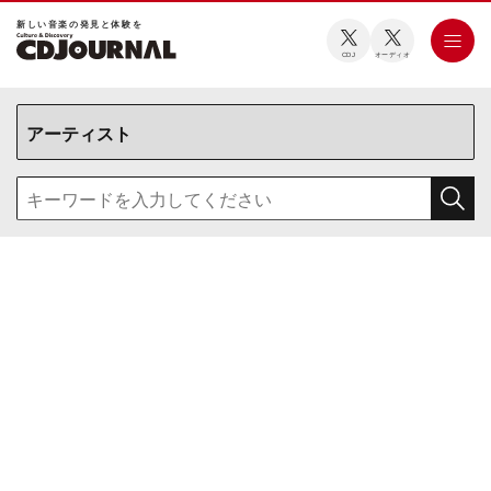
新しい⾳楽の発⾒と体験を
CDJ
オーディオ