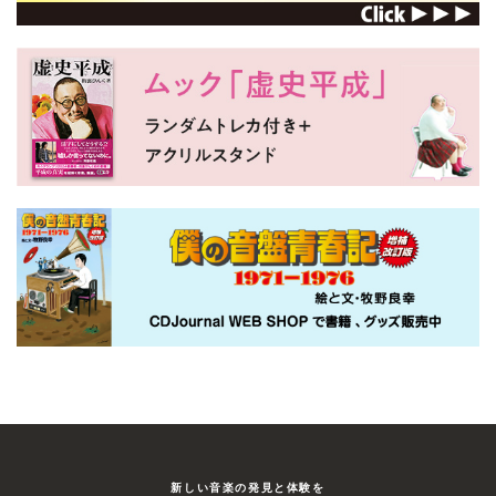
新しい⾳楽の発⾒と体験を