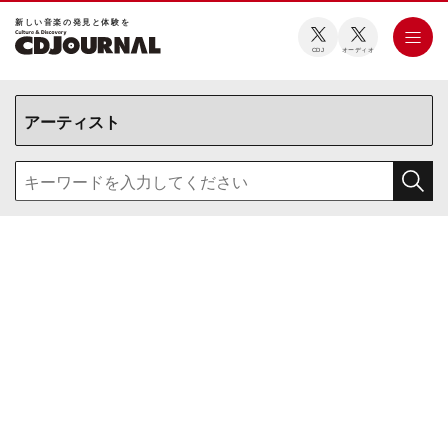
新しい⾳楽の発⾒と体験を
CDJ
オーディオ