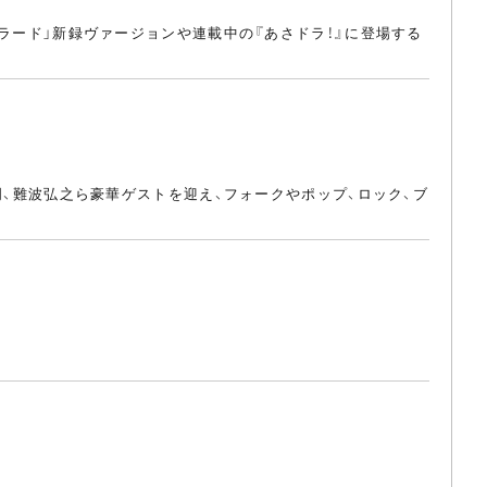
バラード」新録ヴァージョンや連載中の『あさドラ！』に登場する
良明、難波弘之ら豪華ゲストを迎え、フォークやポップ、ロック、ブ