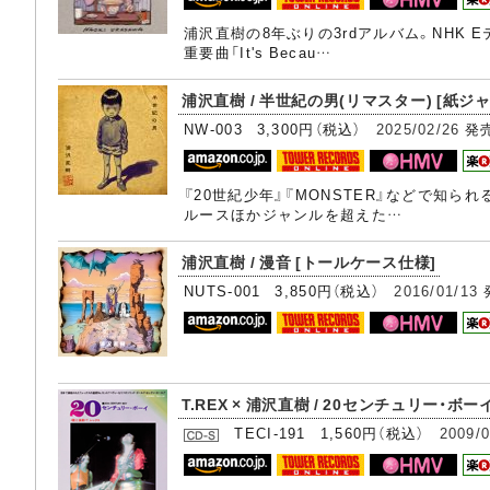
浦沢直樹の8年ぶりの3rdアルバム。NHK
重要曲「It's Becau…
浦沢直樹 / 半世紀の男(リマスター) [紙ジャ
NW-003 3,300円（税込）
2025/02/26
発
『20世紀少年』『MONSTER』などで知
ルースほかジャンルを超えた…
浦沢直樹 / 漫音 [トールケース仕様]
NUTS-001 3,850円（税込）
2016/01/13
T.REX × 浦沢直樹 / 20センチュリー・ボーイ
TECI-191 1,560円（税込）
2009/0