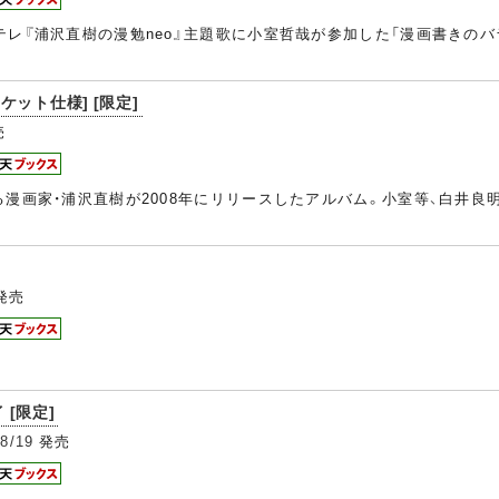
 Eテレ『浦沢直樹の漫勉neo』主題歌に小室哲哉が参加した「漫画書きの
ケット仕様] [限定]
売
られる漫画家・浦沢直樹が2008年にリリースしたアルバム。小室等、白井
発売
 [限定]
8/19
発売