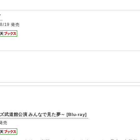
イ
8/19
発売
武道館公演 みんなで見た夢～ [Blu-ray]
発売