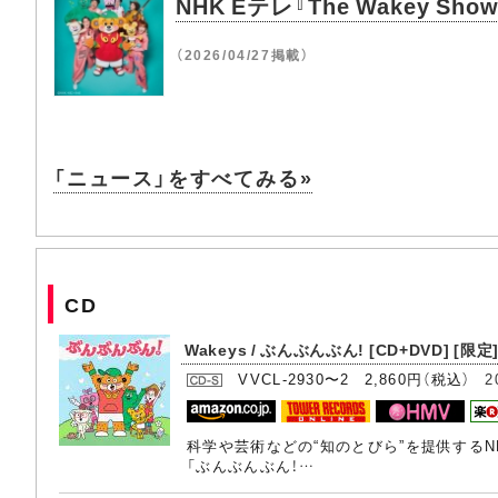
NHK Eテレ『The Wakey
（2026/04/27掲載）
「ニュース」をすべてみる»
CD
Wakeys / ぶんぶんぶん! [CD+DVD] [限定
VVCL-2930〜2 2,860円（税込）
2
科学や芸術などの“知のとびら”を提供するNH
「ぶんぶんぶん！…