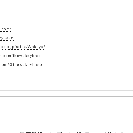
e.com/
keybase
c.co.jp/artist/Wakeys/
am.com/thewakeybase
e.com/@thewakeybase