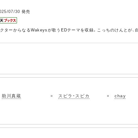
025/07/30
発売
組キャラクターからなるWakeysが歌うEDテーマを収録。こっちのけん
助川真蔵
スピラ・スピカ
chay