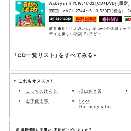
Wakeys / それもいいね [CD+DVD] [限定]
VVCL-2744〜6 3,520円（税込）
2
教育番組『The Wakey Show』の番
ディと優しい歌詞で、子ど…
「CD一覧リスト」をすべてみる»
これもオススメ！
こっちのけんと
椙山さと美
山下優太郎
Love
Harmony's,Inc.
※ 掲載情報に間違い、不足がございますか？