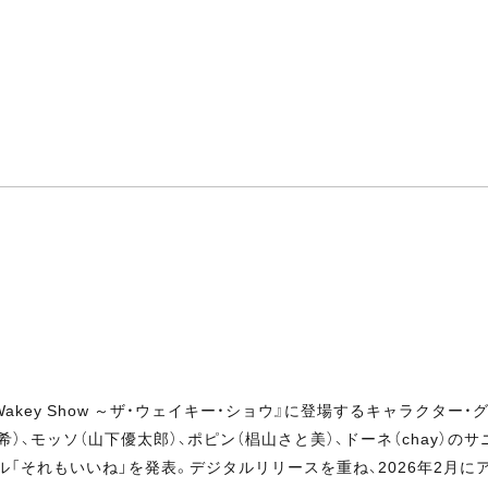
 Wakey Show ～ザ・ウェイキー・ショウ』に登場するキャラクタ
希）、モッソ（山下優太郎）、ポピン（椙山さと美）、ドーネ（chay）
れもいいね」を発表。デジタルリリースを重ね、2026年2月にアルバム『Th