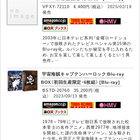
VPXY-72110 4,400円（税込）
2025/02/19
発売
2003年に日本テレビ系列『金曜ロードショ
ー』で放映されたテレビスペシャル第15弾の
Blu-ray化。ルパンたちが秘宝を手に入れるた
め、お宝を返して返して返しまくるという異
色作。…
宇宙海賊キャプテンハーロック Blu-ray
BOX〈初回生産限定・6枚組〉 [Blu-ray]
BSTD-20760 35,200円（税
込）
2023/09/13
発売
1978～79年にテレビ朝日系で放映された松
本零士の名作アニメ。西暦2977年、地球侵攻
を開始した謎の生命体マゾーン。父を殺され
た少年、台羽正と宇宙海賊キャプテン・ハーロ