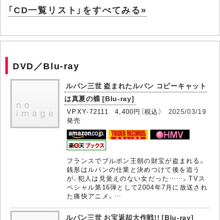
「CD一覧リスト」をすべてみる»
DVD／Blu-ray
ルパン三世 盗まれたルパン コピーキャット
は真夏の蝶 [Blu-ray]
VPXY-72111 4,400円（税込）
2025/03/19
発売
フランスでブルボン王朝の財宝が盗まれる。
銭形はルパンの仕業と決めつけて後を追う
が、犯人は見覚えのない女だった……。TVス
ペシャル第16弾として2004年7月に放送され
た痛快アニメ。…
ルパン三世 お宝返却大作戦!! [Blu-ray]