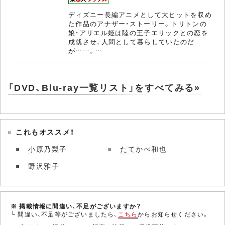
ディズニー長編アニメとして大ヒットを収め
た作品のアナザー・ストーリー。トリトンの
娘・アリエル姫は陸の王子エリックとの恋を
成就させ、人間として暮らしていたのだ
が……。…
「DVD、Blu-ray一覧リスト」をすべてみる»
これもオススメ！
小原乃梨子
たてかべ和也
野沢雅子
※ 掲載情報に間違い、不足がございますか？
└ 間違い、不足等がございましたら、
こちら
からお知らせください。