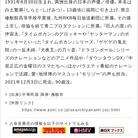
1931年8月30日生まれ、満洲出身の日本の声優／俳優。本名は
白土繁満（しらと・しげみつ）。13歳頃に福岡に引き上げ、県立
修猷館高等学校卒業後、九州RKB毎日放送劇団に所属。その後
上京し、俳協を経て青二プロダクションに所属。『巨人の星』の
伴宙太、『タイムボカン』のグロッキーや『ヤッターマン』のボ
ヤッキーといった『タイムボカン』シリーズ、『ゲゲゲの鬼太
郎』の一反木綿、『犬夜叉』の刀々斎、『ドラゴンボール』シリー
ズのナレーションなどのアニメ作品や、『ダウンタウンDX』『中
居正広の金曜日のスマたちへ』ほかバラエティ番組のナレーシ
ョンで活躍。愛・地球博のマスコット“モリゾー”の声も担当。
2021年12月3日に死去。90歳没。
[出身] 中華民国 満洲・撫順市
[外部リンク]
https://www.aoni.co.jp/search/yanami-joji.html
八奈見乗児の情報を以下のサイトでもみる