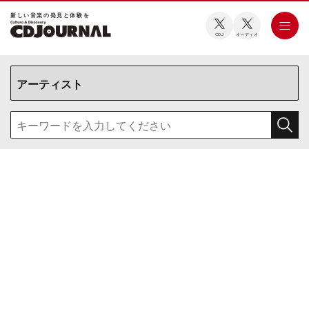
新しい⾳楽の発⾒と体験を
CDJ
オーディオ