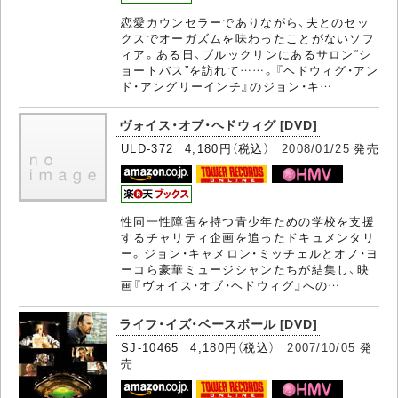
恋愛カウンセラーでありながら、夫とのセッ
クスでオーガズムを味わったことがないソフ
ィア。ある日、ブルックリンにあるサロン“シ
ョートバス”を訪れて……。『ヘドウィグ・アン
ド・アングリーインチ』のジョン・キ…
ヴォイス・オブ・ヘドウィグ [DVD]
ULD-372 4,180円（税込）
2008/01/25
発売
性同一性障害を持つ青少年ための学校を支援
するチャリティ企画を追ったドキュメンタリ
ー。ジョン・キャメロン・ミッチェルとオノ・ヨ
ーコら豪華ミュージシャンたちが結集し、映
画『ヴォイス・オブ・ヘドウィグ』への…
ライフ・イズ・ベースボール [DVD]
SJ-10465 4,180円（税込）
2007/10/05
発
売