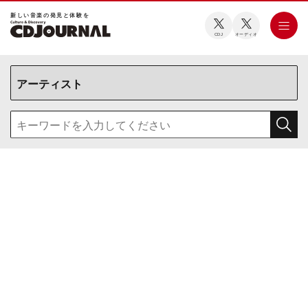
新しい⾳楽の発⾒と体験を
CDJ
オーディオ