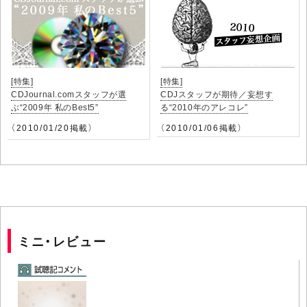
[特集]
[特集]
CDJournal.comスタッフが選
CDJスタッフが期待／妄想す
ぶ“2009年 私のBest5”
る“2010年のアレコレ”
（2010/01/20掲載）
（2010/01/06掲載）
ミニ・レビュー