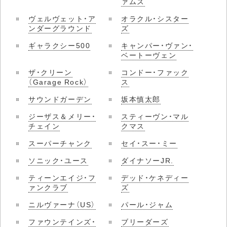
ァムズ
ヴェルヴェット・ア
オラクル・シスター
ンダーグラウンド
ズ
ギャラクシー500
キャンパー・ヴァン・
ベートーヴェン
ザ・クリーン
コンドー・ファック
（Garage Rock）
ス
サウンドガーデン
坂本慎太郎
ジーザス＆メリー・
スティーヴン・マル
チェイン
クマス
スーパーチャンク
セイ・スー・ミー
ソニック・ユース
ダイナソーJR.
ティーンエイジ・フ
デッド・ケネディー
ァンクラブ
ズ
ニルヴァーナ（US）
パール・ジャム
ファウンテインズ・
ブリーダーズ