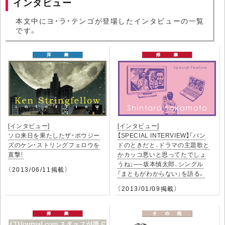
インタビュー
本文中にヨ・ラ・テンゴが登場したインタビューの一覧
です。
[インタビュー]
[インタビュー]
ソロ来日を果たしたザ・ポウジー
【SPECIAL INTERVIEW】「バン
ズのケン・ストリングフェロウを
ドのときだと、ドラマの主題歌と
直撃！
かカッコ悪いと思ってたでしょ
うね」──坂本慎太郎、シングル
（2013/06/11掲載）
「まともがわからない」を語る。
（2013/01/09掲載）