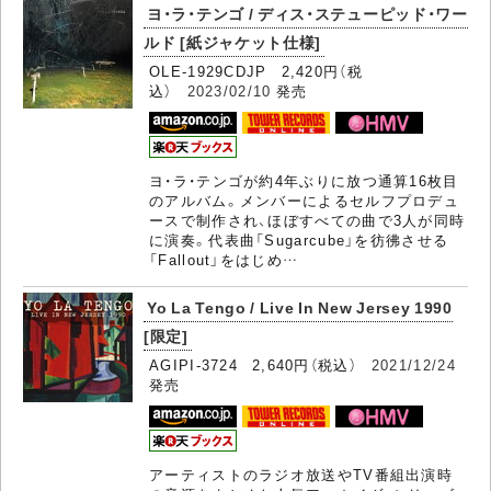
ヨ・ラ・テンゴ / ディス・ステューピッド・ワー
ルド [紙ジャケット仕様]
OLE-1929CDJP 2,420円（税
込）
2023/02/10
発売
ヨ・ラ・テンゴが約4年ぶりに放つ通算16枚目
のアルバム。メンバーによるセルフプロデュ
ースで制作され、ほぼすべての曲で3人が同時
に演奏。代表曲「Sugarcube」を彷彿させる
「Fallout」をはじめ…
Yo La Tengo / Live In New Jersey 1990
[限定]
AGIPI-3724 2,640円（税込）
2021/12/24
発売
アーティストのラジオ放送やTV番組出演時