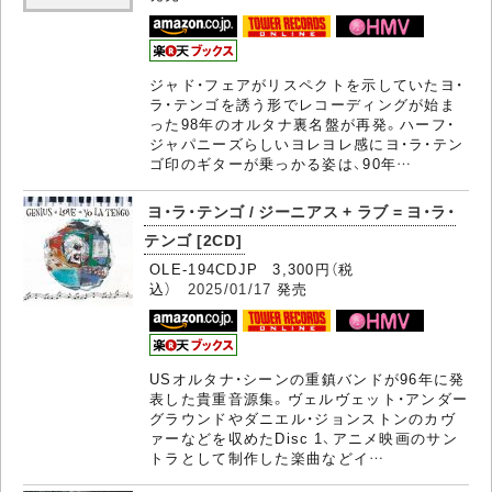
ジャド・フェアがリスペクトを示していたヨ・
ラ・テンゴを誘う形でレコーディングが始ま
った98年のオルタナ裏名盤が再発。ハーフ・
ジャパニーズらしいヨレヨレ感にヨ・ラ・テン
ゴ印のギターが乗っかる姿は、90年…
ヨ・ラ・テンゴ / ジーニアス + ラブ = ヨ・ラ・
テンゴ [2CD]
OLE-194CDJP 3,300円（税
込）
2025/01/17
発売
USオルタナ・シーンの重鎮バンドが96年に発
表した貴重音源集。ヴェルヴェット・アンダー
グラウンドやダニエル・ジョンストンのカヴ
ァーなどを収めたDisc 1、アニメ映画のサン
トラとして制作した楽曲などイ…