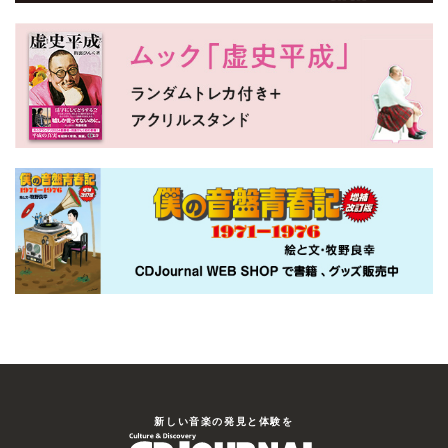
新しい⾳楽の発⾒と体験を