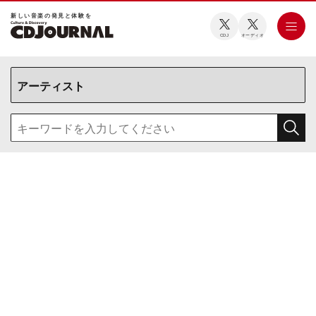
新しい⾳楽の発⾒と体験を
CDJ
オーディオ