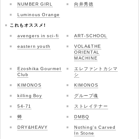
NUMBER GIRL
向井秀徳
Luminous Orange
これもオススメ！
avengers in sci-fi
ART-SCHOOL
eastern youth
VOLA&THE
ORIENTAL
MACHINE
Ezoshika Gourmet
エレファントカシマ
Club
シ
KIMONOS
KIMONOS
killing Boy
グループ魂
54-71
ストレイテナー
蝉
DMBQ
DRY&HEAVY
Nothing's Carved
In Stone