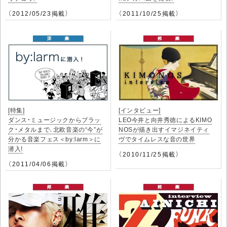
（2012/05/23掲載）
（2011/10/25掲載）
[特集]
[インタビュー]
ダンス・ミュージックからブラッ
LEO今井と向井秀徳によるKIMO
ク・メタルまで、北欧音楽の“今”が
NOSが描き出すイマジネイティ
分かる音楽フェス＜by:larm＞に
ヴでタイムレスな音の世界
潜入!
（2010/11/25掲載）
（2011/04/06掲載）