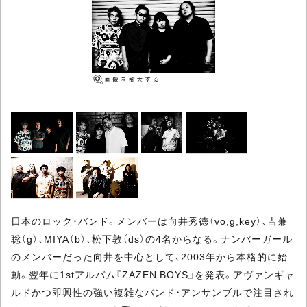
日本のロック・バンド。メンバーは向井秀徳（vo,g,key）、吉兼
聡（g）、MIYA（b）、松下敦（ds）の4名からなる。ナンバーガール
のメンバーだった向井を中心として、2003年から本格的に始
動。翌年に1stアルバム『ZAZEN BOYS』を発表。アヴァンギャ
ルドかつ即興性の強い複雑なバンド・アンサンブルで注目され