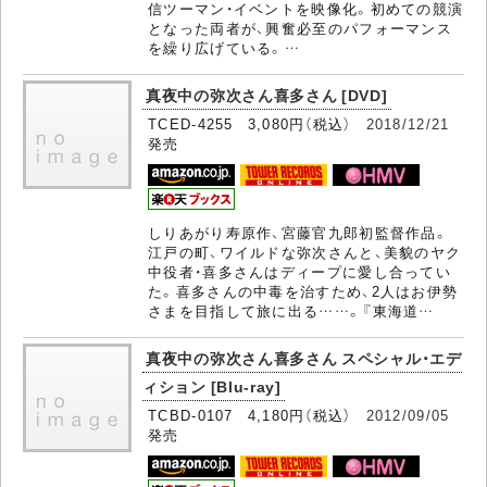
信ツーマン・イベントを映像化。初めての競演
となった両者が、興奮必至のパフォーマンス
を繰り広げている。…
真夜中の弥次さん喜多さん [DVD]
TCED-4255 3,080円（税込）
2018/12/21
発売
しりあがり寿原作、宮藤官九郎初監督作品。
江戸の町、ワイルドな弥次さんと、美貌のヤク
中役者・喜多さんはディープに愛し合ってい
た。喜多さんの中毒を治すため、2人はお伊勢
さまを目指して旅に出る……。『東海道…
真夜中の弥次さん喜多さん スペシャル・エデ
ィション [Blu-ray]
TCBD-0107 4,180円（税込）
2012/09/05
発売