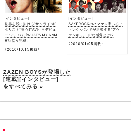
[インタビュー]
[インタビュー]
世界を股に掛ける“サムライ・ギ
SAKEROCKのハマケン率いるフ
タリスト”雅-MIYAVI-、再デビュ
ァンク・バンドが追求する“アヴ
ー・アルバム『WHAT'S MY NAM
ァンギャルド”な感覚とは!?
E?』堂々完成！
（2010/01/05掲載）
（2010/10/15掲載）
ZAZEN BOYSが登場した
[連載][インタビュー]
をすべてみる »