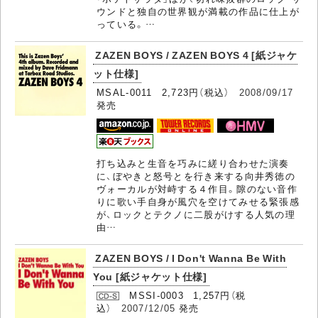
ウンドと独自の世界観が満載の作品に仕上が
っている。…
ZAZEN BOYS / ZAZEN BOYS 4 [紙ジャケ
ット仕様]
MSAL-0011 2,723円（税込）
2008/09/17
発売
打ち込みと生音を巧みに縒り合わせた演奏
に、ぼやきと怒号とを行き来する向井秀徳の
ヴォーカルが対峙する４作目。隙のない音作
りに歌い手自身が風穴を空けてみせる緊張感
が、ロックとテクノに二股がけする人気の理
由…
ZAZEN BOYS / I Don't Wanna Be With
You [紙ジャケット仕様]
MSSI-0003 1,257円（税
込）
2007/12/05
発売