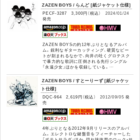
ZAZEN BOYS / らんど [紙ジャケット仕様]
PECF-3287 3,300円（税込）
2024/01/24
発売
ZAZEN BOYSの約12年ぶりとなるアルバ
ム。鋭利なギターカッティング、硬質なビー
トが刻まれるなかで、向井の吐くグロテスク
で暴力的な歌詞に圧倒される先行シングル
「永遠少女」ほかを収録している。…
ZAZEN BOYS / すとーりーず [紙ジャケッ
ト仕様]
DQC-964 2,619円（税込）
2012/09/05
発
売
4年ぶりとなる2012年9月リリースのアルバ
ム。エレクトロな鍵盤音をフィーチャーした
「ポテトサラダ」ほか、切れ味抜群のロック・サ