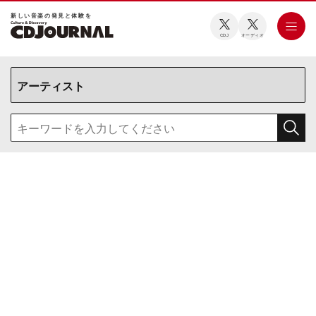
新しい⾳楽の発⾒と体験を
CDJ
オーディオ