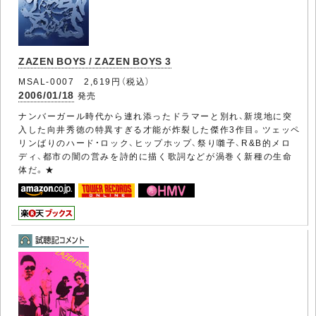
ZAZEN BOYS / ZAZEN BOYS 3
MSAL-0007 2,619円（税込）
2006/01/18
発売
ナンバーガール時代から連れ添ったドラマーと別れ、新境地に突
入した向井秀徳の特異すぎる才能が炸裂した傑作3作目。ツェッペ
リンばりのハード・ロック、ヒップホップ、祭り囃子、R&B的メロ
ディ、都市の闇の営みを詩的に描く歌詞などが渦巻く新種の生命
体だ。★