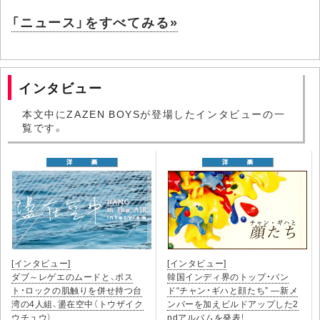
「ニュース」をすべてみる»
インタビュー
本文中にZAZEN BOYSが登場したインタビューの一
覧です。
[インタビュー]
[インタビュー]
ダブ～レゲエのムードと、ポス
韓国インディ界のトップ・バン
ト・ロックの肌触りを併せ持つ台
ド“チャン・ギハと顔たち” ―新メ
湾の4人組、盪在空中（トウザイク
ンバーを加えビルドアップした2
ウチュウ）
ndアルバムを発表！