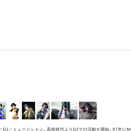
DJ／ミュージシャン。高校時代よりDJでの活動を開始。97年にM