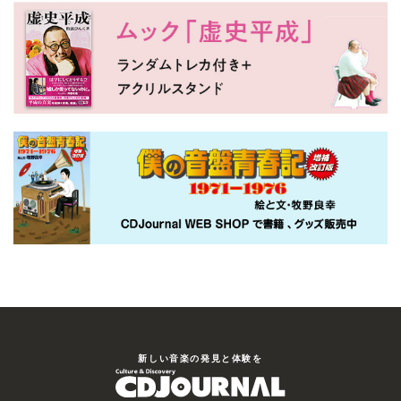
新しい⾳楽の発⾒と体験を