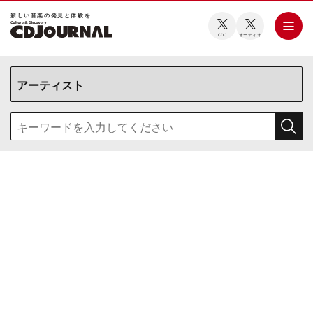
新しい⾳楽の発⾒と体験を
CDJ
オーディオ