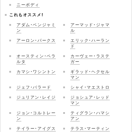
ニーボディ
これもオススメ！
アダム・ベンジャミ
アーマッド・ジャマ
ン
ル
アーロン・パークス
エリック・ハーラン
ド
オースティン・ペラ
カーヴェー・ラステ
ルタ
ガー
カマシ・ワシントン
ギラッド・ヘクセル
マン
ジェフ・バラード
シャイ・マエストロ
ジュリアン・レイジ
ジョシュア・レッド
マン
ジョン・コルトレー
ティグラン・ハマシ
ン
アン
テイラー・アイグス
テラス・マーティン