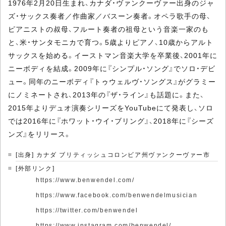
1976年2月20日生まれ、カナダ・ヴァンクーヴァー出身のジャ
ズ・サックス奏者／作曲家／バスーン奏者。オペラ歌手の母、
ピアニストの叔母、フルート奏者の祖母という音楽一家のも
と、米・サンタモニカで育つ。5歳よりピアノ、10歳からアルト
サックスを始める。イーストマン音楽大学を卒業後、2001年に
ニーボディを結成。2009年に『シンプル・ソング』でソロ・デビ
ュー。同年のニーボディ『トゥウェルヴ・ソングス』がグラミー
にノミネートされ、2013年の『ザ・ライン』も話題に。また、
2015年よりデュオ演奏シリーズをYouTubeにて発表し、ソロ
では2016年に『ホワット・ウイ・ブリング』、2018年に『シーズ
ンズ』をリリース。
[出身] カナダ ブリティッシュコロンビア州ヴァンクーヴァー市
[外部リンク]
https://www.benwendel.com/
https://www.facebook.com/benwendelmusician
https://twitter.com/benwendel
https://www.instagram.com/benwendel/